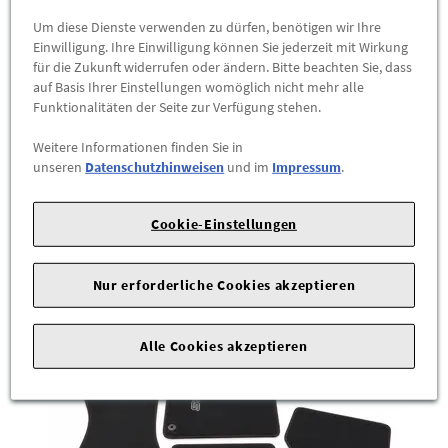
Audi Q6 Fußraumschalen für vorn, schwarz
Um diese Dienste verwenden zu dürfen, benötigen wir Ihre
85B061501 041
Einwilligung. Ihre Einwilligung können Sie jederzeit mit Wirkung
für die Zukunft widerrufen oder ändern. Bitte beachten Sie, dass
Die Fußraumschalen sind an die Bodenmaße des Audi Q6 e-
auf Basis Ihrer Einstellungen womöglich nicht mehr alle
Funktionalitäten der Seite zur Verfügung stehen.
tron angepasst. Sie sind mit Audi Ringen in Kontrastfarbe
versehen. Die Fußraumschalen sind aus hochwertigem
Weitere Informationen finden Sie in
Kunststoff gefertigt und können bei fachgerechter Entsorgung
unseren
Datenschutzhinweisen
und im
Impressum
.
recycelt werden. Durch die Befestigung der Fußraumschalen
an den ...
Cookie-Einstellungen
81,80 €
*
Nur erforderliche Cookies akzeptieren
ZUM PRODUKT
Alle Cookies akzeptieren