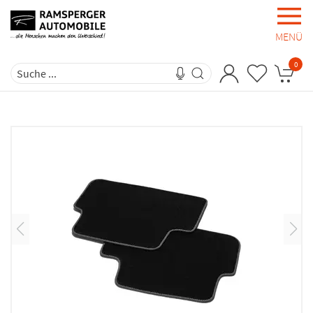
MENÜ
0