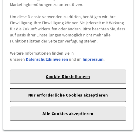
Marketingbemühungen zu unterstützen.
-
+
Um diese Dienste verwenden zu dürfen, benötigen wir Ihre
Einwilligung. Ihre Einwilligung können Sie jederzeit mit Wirkung
ZUM WARENKORB HINZUFÜGEN
für die Zukunft widerrufen oder ändern. Bitte beachten Sie, dass
auf Basis Ihrer Einstellungen womöglich nicht mehr alle
Funktionalitäten der Seite zur Verfügung stehen.
Herstellerangaben:
AUDI AG |
Auto-Union-Str. 1 |
85057
Ingolstadt |
Weitere Informationen finden Sie in
unseren
Datenschutzhinweisen
und im
Impressum
.
Zuverlässiger Schutz des Fußraums und optischer Blickfang.
Cookie-Einstellungen
Textilfußmatten Premium sind passgenau an die Bodenmaße
des Fahrzeugs angepasst und auf das Interieur abgestimmt.
Die Fußmatten bestehen aus strapazierfähigem und dichtem
Nur erforderliche Cookies akzeptieren
Velours. Das farbige Einfassband bildet einen passenden
Kontrast zur Hochwertigkeit des Materials. Die spezielle,
Alle Cookies akzeptieren
abriebfeste Rückenbeschichtung Antirutschtuft sorgt dafür,
dass es zu keinem Verrutschen kommt.