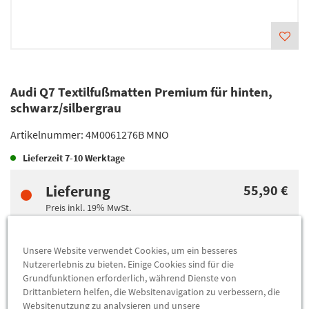
Audi Q7 Textilfußmatten Premium für hinten,
schwarz/silbergrau
Artikelnummer:
4M0061276B MNO
Lieferzeit
7-10 Werktage
Lieferung
55,90 €
Preis inkl.
19%
MwSt.
Versandkostenfrei
Unsere Website verwendet Cookies, um ein besseres
Nutzererlebnis zu bieten. Einige Cookies sind für die
Abholung
55,90 €
Grundfunktionen erforderlich, während Dienste von
Preis inkl.
19%
MwSt.
Drittanbietern helfen, die Websitenavigation zu verbessern, die
Abholbar an
diesen Standorten
Websitenutzung zu analysieren und unsere