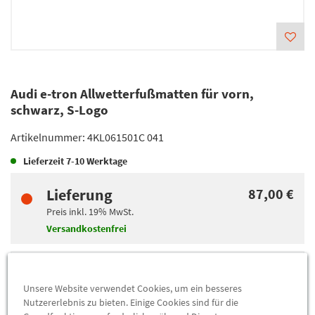
Audi e-tron Allwetterfußmatten für vorn,
schwarz, S-Logo
Artikelnummer:
4KL061501C 041
Lieferzeit
7-10 Werktage
Lieferung
87,00 €
Preis inkl.
19%
MwSt.
Versandkostenfrei
Abholung
87,00 €
Unsere Website verwendet Cookies, um ein besseres
Preis inkl.
19%
MwSt.
Nutzererlebnis zu bieten. Einige Cookies sind für die
Abholbar an
diesen Standorten