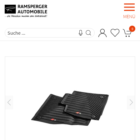
MENÜ
0