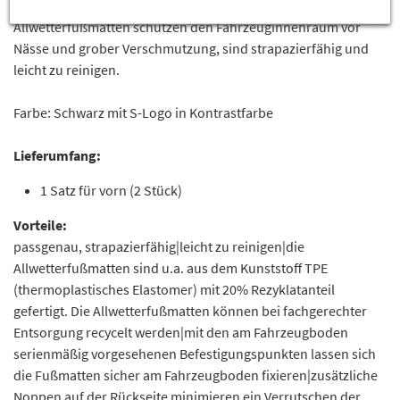
Rückseite, minimieren ein Verrutschen. Die
Allwetterfußmatten schützen den Fahrzeuginnenraum vor
Nässe und grober Verschmutzung, sind strapazierfähig und
leicht zu reinigen.
Farbe: Schwarz mit S-Logo in Kontrastfarbe
Lieferumfang:
1 Satz für vorn (2 Stück)
Vorteile:
passgenau, strapazierfähig|leicht zu reinigen|die
Allwetterfußmatten sind u.a. aus dem Kunststoff TPE
(thermoplastisches Elastomer) mit 20% Rezyklatanteil
gefertigt. Die Allwetterfußmatten können bei fachgerechter
Entsorgung recycelt werden|mit den am Fahrzeugboden
serienmäßig vorgesehenen Befestigungspunkten lassen sich
die Fußmatten sicher am Fahrzeugboden fixieren|zusätzliche
Noppen auf der Rückseite minimieren ein Verrutschen der