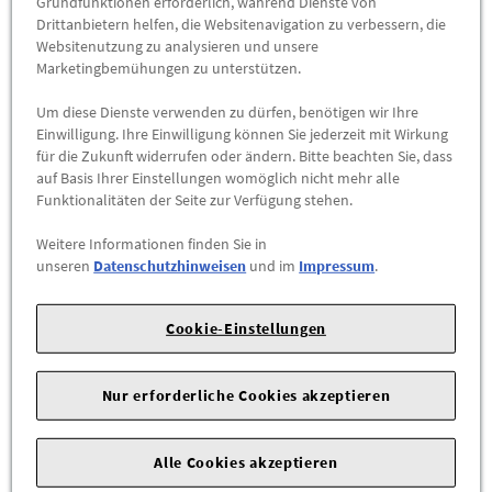
Grundfunktionen erforderlich, während Dienste von
Drittanbietern helfen, die Websitenavigation zu verbessern, die
Websitenutzung zu analysieren und unsere
-
+
Marketingbemühungen zu unterstützen.
ZUM WARENKORB HINZUFÜGEN
Um diese Dienste verwenden zu dürfen, benötigen wir Ihre
Einwilligung. Ihre Einwilligung können Sie jederzeit mit Wirkung
für die Zukunft widerrufen oder ändern. Bitte beachten Sie, dass
Herstellerangaben:
AUDI AG |
Auto-Union-Str. 1 |
85057
auf Basis Ihrer Einstellungen womöglich nicht mehr alle
Ingolstadt |
Funktionalitäten der Seite zur Verfügung stehen.
Weitere Informationen finden Sie in
Zuverlässiger Schutz vor Nässe und grober Verschmutzung.
unseren
Datenschutzhinweisen
und im
Impressum
.
Die Allwetterfußmatten sind optimal an die Bodenmaße des
Audi e-tron S und des Audi SQ8 e-tron angepasst. Sie sind mit
Cookie-Einstellungen
Audi S-Logo in Kontrastfarbe versehen. Die
Allwetterfußmatten sind aus hochwertigem Kunststoff
gefertigt und können bei fachgerechter Entsorgung recycelt
Nur erforderliche Cookies akzeptieren
werden. Durch die Befestigung an den dafür vorgesehenen
Fixierpunkte im Bodenbereich sind sie mit dem
Alle Cookies akzeptieren
Fahrzeugboden verbunden. Zusätzliche Noppen auf der