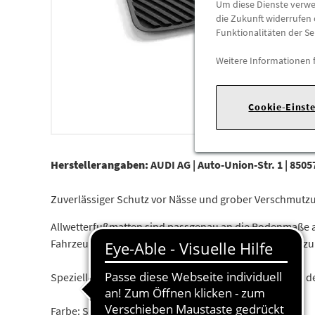
Um diese Dienste verwen
die Zukunft widerrufen 
Funktionalitäten der Se
Weitere Informationen 
Cookie-Einst
Herstellerangaben:
AUDI AG |
Auto-Union-Str. 1 |
85057
Zuverlässiger Schutz vor Nässe und grober Verschmutz
Allwetterfußmatten sind passgenau an die Bodenmaße an
Fahrzeuginnenraum vor Nässe und grober Verschmutzung. 
Spezielle rutschhemmende Noppen auf der Rückseite de
Farbe: Schwarz