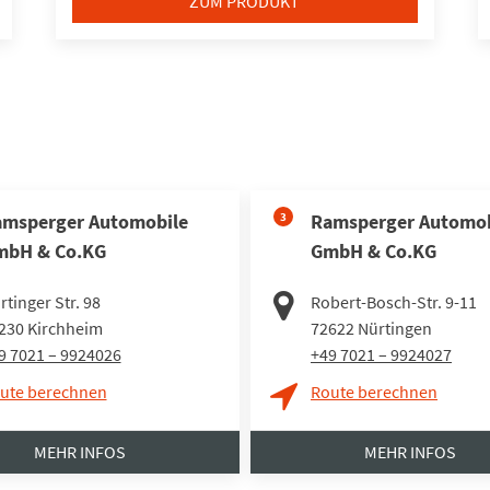
ZUM PRODUKT
msperger Automobile
3
Ramsperger Automob
mbH & Co.KG
GmbH & Co.KG
rtinger Str. 98
Robert-Bosch-Str. 9-11
230
Kirchheim
72622
Nürtingen
9 7021 – 9924026
+49 7021 – 9924027
ute berechnen
Route berechnen
MEHR INFOS
MEHR INFOS