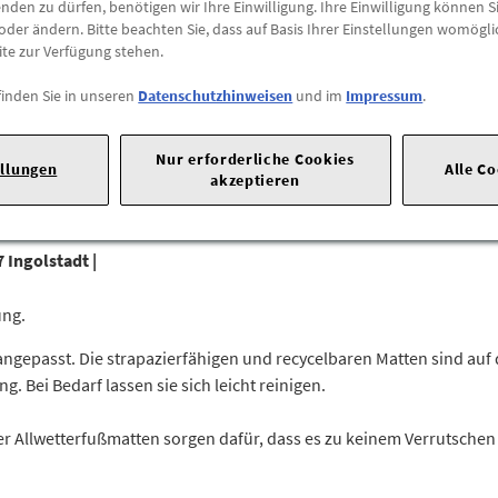
den zu dürfen, benötigen wir Ihre Einwilligung. Ihre Einwilligung können Si
oder ändern. Bitte beachten Sie, dass auf Basis Ihrer Einstellungen womögli
ite zur Verfügung stehen.
Abholung
Preis inkl.
19%
MwSt.
finden Sie in unseren
Datenschutzhinweisen
und im
Impressum
.
Abholbar an
diesen Stan
Nur erforderliche Cookies
ellungen
Alle C
-
+
akzeptieren
 Ingolstadt |
ung.
gepasst. Die strapazierfähigen und recycelbaren Matten sind auf 
Bei Bedarf lassen sie sich leicht reinigen.
r Allwetterfußmatten sorgen dafür, dass es zu keinem Verrutsche