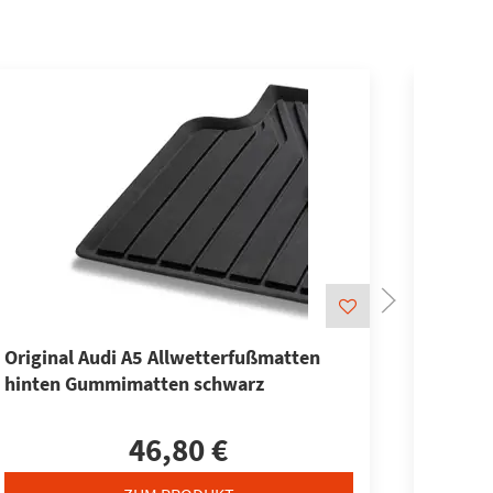
Original Audi A5 Allwetterfußmatten
Audi R
hinten Gummimatten schwarz
für hin
46,80 €