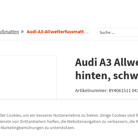
Fußmatten
Audi-A3-Allwetterfussmatten-Fuer-Hinten-Schwarz-8y4061511-041
Audi A3 Allw
hinten, schw
Artikelnummer:
8Y4061511 04
Versand am nächsten Werkta
t Cookies, um ein besseres Nutzererlebnis zu bieten. Einige Cookies sind 
Lieferung
ienste von Drittanbietern helfen, die Websitenavigation zu verbessern, die
e Marketingbemühungen zu unterstützen.
Preis inkl.
19%
MwSt.
zzgl.
5,49 €
Versandkoste