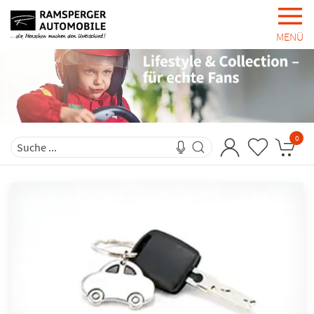
MENÜ
0