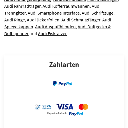
Audi Fahrradträger
,
Audi Kofferraumwannen
,
Audi
Trenngitter
,
Audi Smartphone Interface
,
Audi Schriftzüge
,
Audi Ringe
,
Audi Dekorfolien
,
Audi Schmutzfänger
,
Audi
Spiegelkappen
,
Audi Auspuffblenden
,
Audi Duftgecko &
Duftspender
und
Audi Eiskratzer
Zahlarten