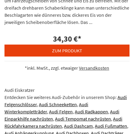
um Fahrzeugscheiben von Schnee und Eis zu befreien. Mit der
dreifach drehbaren Schaberklinge kann man unterschiedliche
Beschlagarten wie dünneres bzw. dickeres Eis von der
jeweiligen Scheibenoberfläche lösen. Das ...
34,30 €
*
ZUM PRODUKT
*inkl. MwSt., zzgl. etwaiger
Versandkosten
Audi Eiskratzer
Entdecken Sie weiteres Audi-Zubehör in unserem Shop:
Audi
Felgenschlösser
,
Audi Schneeketten
,
Audi
Winterkompletträder
,
Audi Felgen
,
Audi Radkappen
,
Audi
Einparkhilfe nachrüsten
,
Audi Tempomat nachrüsten
,
Audi
Rückfahrkamera nachrüsten
,
Audi Dashcam
,
Audi Fußmatten
,
Audi Anhängerkupplung
,
Audi Dachboxen
,
Audi Dachträger
,