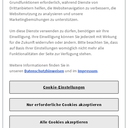
Grundfunktionen erforderlich, während Dienste von
Drittanbietern helfen, die Websitenavigation zu verbessern, die
Websitenutzung zu analysieren und unsere
Marketingbemühungen zu unterstützen.
Um diese Dienste verwenden zu dürfen, benötigen wir Ihre
Einwilligung. Ihre Einwilligung können Sie jederzeit mit Wirkung
für die Zukunft widerrufen oder ändern. Bitte beachten Sie, dass
auf Basis Ihrer Einstellungen womöglich nicht mehr alle
Audi Eiskratzer Eiskratzer multifunktional
Funktionalitäten der Seite zur Verfügung stehen.
80A096010
Weitere Informationen finden Sie in
Der multifunktionale Eiskratzer aus robustem und
unseren
Datenschutzhinweisen
und im
Impressum
.
kältebeständigem Polycarbonat ist ein effizientes Hilfsmittel,
um Fahrzeugscheiben von Schnee und Eis zu befreien. Mit der
Cookie-Einstellungen
dreifach drehbaren Schaberklinge kann man unterschiedliche
Beschlagarten wie dünneres bzw. dickeres Eis von der
Nur erforderliche Cookies akzeptieren
jeweiligen Scheibenoberfläche lösen. Das ...
8,40 €
*
Alle Cookies akzeptieren