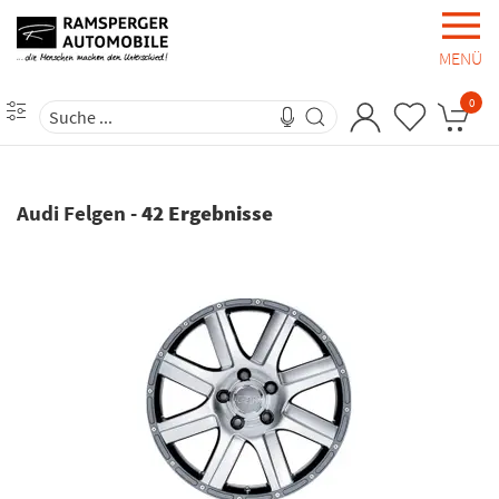
MENÜ
0
Audi Felgen
-
42 Ergebnisse