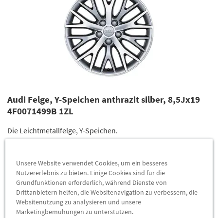
Audi Felge, Y-Speichen anthrazit silber, 8,5Jx19
4F0071499B 1ZL
Die Leichtmetallfelge, Y-Speichen.
Angaben zur Felge
Unsere Website verwendet Cookies, um ein besseres
Felgengröße: 8,5Jx19
Nutzererlebnis zu bieten. Einige Cookies sind für die
Felgenlochkreis: 112/5
Grundfunktionen erforderlich, während Dienste von
Einpresstiefe: 48 mm
Drittanbietern helfen, die Websitenavigation zu verbessern, die
Freigabe Schneeketten: nein
Websitenutzung zu analysieren und unsere
Marketingbemühungen zu unterstützen.