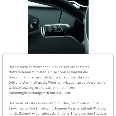
Audi A3 Nachrüstung
Unsere Website verwendet Cookies, um ein besseres
Geschwindigkeitsregelanlage für Fahrzeuge mit
Nutzererlebnis zu bieten. Einige Cookies sind für die
Grundfunktionen erforderlich, während Dienste von
Bordcomputer und Multifunktionslenkrad / ohne
Drittanbietern helfen, die Websitenavigation zu verbessern, die
Bordcomputer
Websitenutzung zu analysieren und unsere
8V0054690F
Marketingbemühungen zu unterstützen.
Die Geschwindigkeitsregelanlage hält jede Geschwindigkeit ab
Um diese Dienste verwenden zu dürfen, benötigen wir Ihre
etwa 30 km/h für Sie. Bequemes Reisen auf langen Strecken.
Einwilligung. Ihre Einwilligung können Sie jederzeit mit Wirkung
für die Zukunft widerrufen oder ändern. Bitte beachten Sie, dass
Ist die zu speichernde Geschwindigkeit erreicht, wird durch