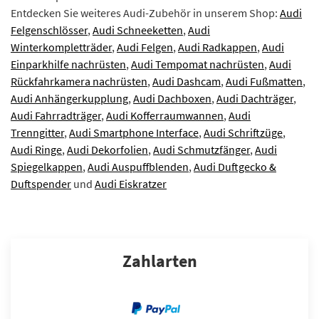
Entdecken Sie weiteres Audi-Zubehör in unserem Shop:
Audi
Felgenschlösser
,
Audi Schneeketten
,
Audi
Winterkompletträder
,
Audi Felgen
,
Audi Radkappen
,
Audi
Einparkhilfe nachrüsten
,
Audi Tempomat nachrüsten
,
Audi
Rückfahrkamera nachrüsten
,
Audi Dashcam
,
Audi Fußmatten
,
Audi Anhängerkupplung
,
Audi Dachboxen
,
Audi Dachträger
,
Audi Fahrradträger
,
Audi Kofferraumwannen
,
Audi
Trenngitter
,
Audi Smartphone Interface
,
Audi Schriftzüge
,
Audi Ringe
,
Audi Dekorfolien
,
Audi Schmutzfänger
,
Audi
Spiegelkappen
,
Audi Auspuffblenden
,
Audi Duftgecko &
Duftspender
und
Audi Eiskratzer
Zahlarten