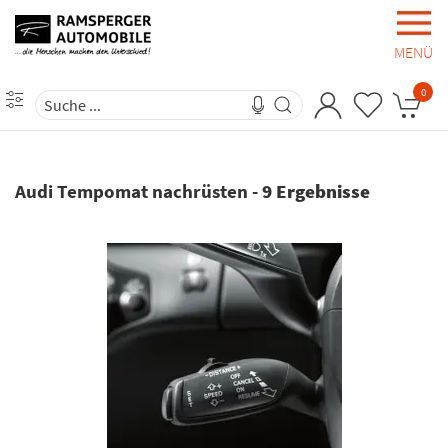
MENÜ
0
Audi Tempomat nachrüsten
-
9 Ergebnisse