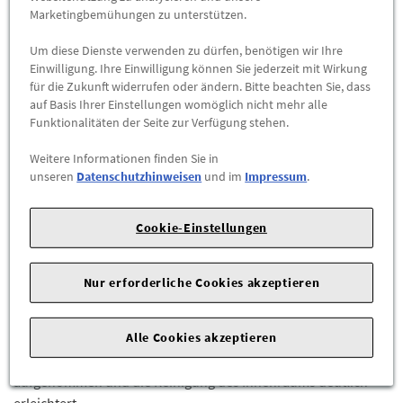
Marketingbemühungen zu unterstützen.
-
+
Max. Bestellmenge:
1
Um diese Dienste verwenden zu dürfen, benötigen wir Ihre
Einwilligung. Ihre Einwilligung können Sie jederzeit mit Wirkung
ZUM WARENKORB HINZUFÜGEN
für die Zukunft widerrufen oder ändern. Bitte beachten Sie, dass
auf Basis Ihrer Einstellungen womöglich nicht mehr alle
Funktionalitäten der Seite zur Verfügung stehen.
Herstellerangaben:
AUDI AG |
Auto-Union-Str. 1 |
85057
Ingolstadt |
Weitere Informationen finden Sie in
unseren
Datenschutzhinweisen
und im
Impressum
.
Die Original Audi Gummifußmatten für den vorderen
Fahrzeuginnenraum bieten zuverlässigen Schutz vor Nässe,
Cookie-Einstellungen
Schmutz und Abnutzung. Sie sind exakt auf die Bodenmaße
der Audi A5 und RS5 Modelle (B8-PA) abgestimmt und fügen
sich harmonisch in das Interieur ein.
Nur erforderliche Cookies akzeptieren
Das robuste Gummimaterial ist besonders langlebig,
Alle Cookies akzeptieren
pflegeleicht und kann bei Bedarf einfach gereinigt werden.
Durch die strukturierte Oberfläche wird Schmutz effektiv
aufgenommen und die Reinigung des Innenraums deutlich