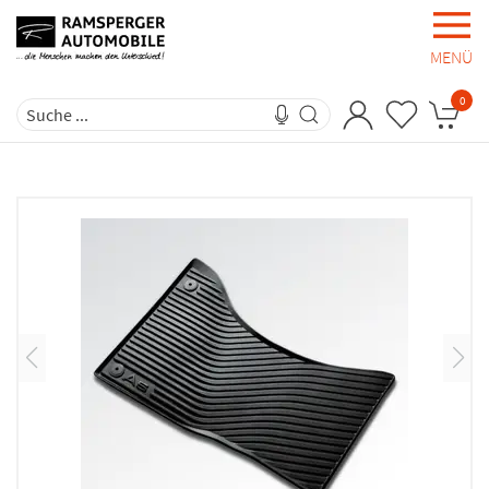
MENÜ
0