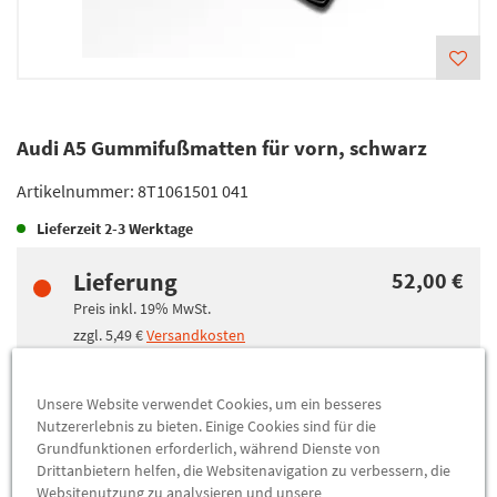
Audi A5 Gummifußmatten für vorn, schwarz
Artikelnummer:
8T1061501 041
Lieferzeit
2-3 Werktage
Lieferung
52,00 €
Preis inkl.
19%
MwSt.
zzgl.
5,49 €
Versandkosten
Abholung
52,00 €
Unsere Website verwendet Cookies, um ein besseres
Nutzererlebnis zu bieten. Einige Cookies sind für die
Preis inkl.
19%
MwSt.
Grundfunktionen erforderlich, während Dienste von
Abholbar an
diesen Standorten
Drittanbietern helfen, die Websitenavigation zu verbessern, die
Websitenutzung zu analysieren und unsere