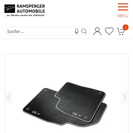
MENÜ
0