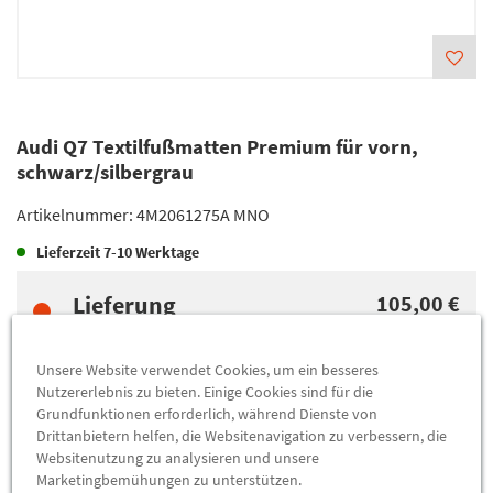
Audi Q7 Textilfußmatten Premium für vorn,
schwarz/silbergrau
Artikelnummer:
4M2061275A MNO
Lieferzeit
7-10 Werktage
Lieferung
105,00 €
Preis inkl.
19%
MwSt.
Versandkostenfrei
Unsere Website verwendet Cookies, um ein besseres
Nutzererlebnis zu bieten. Einige Cookies sind für die
Grundfunktionen erforderlich, während Dienste von
Abholung
105,00 €
Drittanbietern helfen, die Websitenavigation zu verbessern, die
Preis inkl.
19%
MwSt.
Websitenutzung zu analysieren und unsere
Marketingbemühungen zu unterstützen.
Abholbar an
diesen Standorten