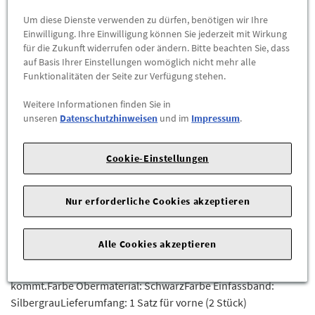
Um diese Dienste verwenden zu dürfen, benötigen wir Ihre
-
+
Einwilligung. Ihre Einwilligung können Sie jederzeit mit Wirkung
für die Zukunft widerrufen oder ändern. Bitte beachten Sie, dass
auf Basis Ihrer Einstellungen womöglich nicht mehr alle
ZUM WARENKORB HINZUFÜGEN
Funktionalitäten der Seite zur Verfügung stehen.
Weitere Informationen finden Sie in
Herstellerangaben:
AUDI AG |
Auto-Union-Str. 1 |
85057
unseren
Datenschutzhinweisen
und im
Impressum
.
Ingolstadt |
Zuverlässiger Schutz des Fußraumes und optischer Blickfang:
Cookie-Einstellungen
Auf die Bodenmaße Ihres Audi angepasste und auf das
Interieur abgestimmte Fußmatten aus strapazierfähigem
Nur erforderliche Cookies akzeptieren
Velours mit silbernem Q7 Schriftzug.Die spezielle, abriebfeste
Rückenbeschichtung sorgt zusammen mit der Befestigung der
Alle Cookies akzeptieren
Matten an den serienmäßig am Fahrzeugboden vorgesehenen
Befestigungspunkten dafür, dass es zu keinem Verrutschen
kommt.Farbe Obermaterial: SchwarzFarbe Einfassband:
SilbergrauLieferumfang: 1 Satz für vorne (2 Stück)