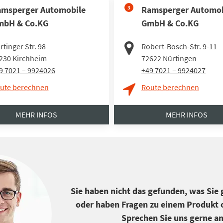
msperger Automobile
3
Ramsperger Automob
mbH & Co.KG
GmbH & Co.KG
rtinger Str. 98
Robert-Bosch-Str. 9-11
230
Kirchheim
72622
Nürtingen
9 7021 – 9924026
+49 7021 – 9924027
ute berechnen
Route berechnen
MEHR INFOS
MEHR INFOS
Sie haben nicht das gefunden, was Sie
oder haben Fragen zu einem Produkt o
Sprechen Sie uns gerne an