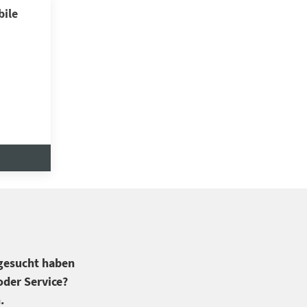
ile
 gesucht haben
der Service?
.