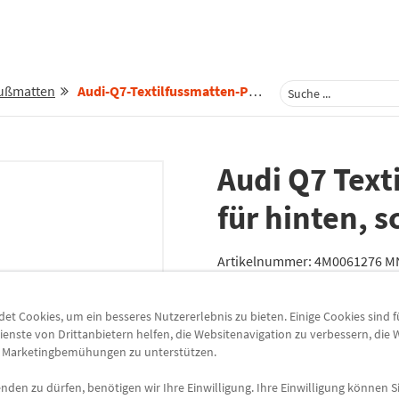
Fußmatten
Audi-Q7-Textilfussmatten-Premium-Fuer-Hinten-Schwarz-Silbergrau-4m0061276-Mno
Audi Q7 Tex
für hinten, 
Artikelnummer:
4M0061276 M
Lieferzeit
3-5 Werktage
t Cookies, um ein besseres Nutzererlebnis zu bieten. Einige Cookies sind 
Lieferung
ienste von Drittanbietern helfen, die Websitenavigation zu verbessern, die
e Marketingbemühungen zu unterstützen.
Preis inkl.
19%
MwSt.
Versandkostenfrei
den zu dürfen, benötigen wir Ihre Einwilligung. Ihre Einwilligung können Si