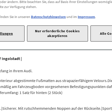
oder ändern. Bitte beachten Sie, dass auf Basis Ihrer Einstellungen womögli
ite zur Verfügung stehen.
Abholung
Preis inkl.
19%
MwSt.
finden Sie in unseren
Datenschutzhinweisen
und im
Impressum
.
Abholbar an
diesen Stan
Nur erforderliche Cookies
ellungen
Alle C
-
+
akzeptieren
 Ingolstadt |
fang in Ihrem Audi.
nterieur abgestimmte Fußmatten aus strapazierfähigem Velours.Die
enmäßig am Fahrzeugboden vorgesehenen Befestigungspunkten dafü
erumfang: 1 Satz für hinten (2 Stück)
Sicherer. Mit rutschhemmenden Noppen auf der Rückseite.|Sportli