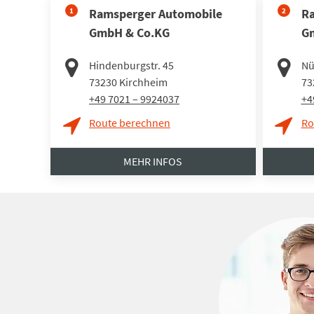
1
Ramsperger Automobile
2
Ra
GmbH & Co.KG
G
Hindenburgstr. 45
Nü
73230
Kirchheim
73
+49 7021 – 9924037
+4
Route berechnen
Ro
MEHR INFOS