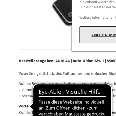
die Zukunft widerrufen 
Funktionalitäten der Se
Weitere Informationen 
Cookie-Einst
Herstellerangaben:
AUDI AG |
Auto-Union-Str. 1 |
85057
Zuverlässiger Schutz des Fußraumes und optischer Blick
Auf die Bodenmaße Ihres Audi angepasste und auf das I
zusammen mit der Befestigung der Matten an den seri
Obermaterial: SchwarzFarbe Einfassband: SilbergrauLief
Vorteile:
Komfortabel. Passgenauer Schutz vor Verschmutzungen.|