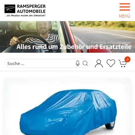
MENÜ
0