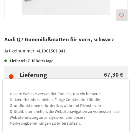
Audi Q7 Gummifußmatten für vorn, schwarz
Artikelnummer:
4L1061501 041
Lieferzeit
7-10 Werktage
Lieferung
67,30 €
Preis inkl.
19%
MwSt.
Versandkostenfrei
Unsere Website verwendet Cookies, um ein besseres
Nutzererlebnis zu bieten. Einige Cookies sind für die
Grundfunktionen erforderlich, während Dienste von
Abholung
67,30 €
Drittanbietern helfen, die Websitenavigation zu verbessern, die
Preis inkl.
19%
MwSt.
Websitenutzung zu analysieren und unsere
Abholbar an
diesen Standorten
Marketingbemühungen zu unterstützen.