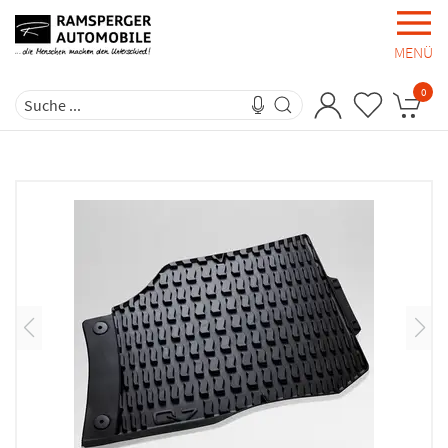
MENÜ
0