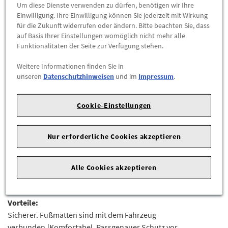
Um diese Dienste verwenden zu dürfen, benötigen wir Ihre
-
+
Einwilligung. Ihre Einwilligung können Sie jederzeit mit Wirkung
für die Zukunft widerrufen oder ändern. Bitte beachten Sie, dass
auf Basis Ihrer Einstellungen womöglich nicht mehr alle
ZUM WARENKORB HINZUFÜGEN
Funktionalitäten der Seite zur Verfügung stehen.
Herstellerangaben:
AUDI AG |
Auto-Union-Str. 1 |
85057
Weitere Informationen finden Sie in
unseren
Datenschutzhinweisen
und im
Impressum
.
Ingolstadt |
Hochwertiger Schutz vor Nässe und grober Verschmutzung für
Cookie-Einstellungen
den Fahrzeuginnenraum.
Die strapazierfähigen Gummifußmatten lassen sich bei Bedarf
Nur erforderliche Cookies akzeptieren
leicht reinigen. Mit den am Fahrzeugboden serienmäßig
vorgesehenen Befestigungspunkten lassen sich die
Alle Cookies akzeptieren
Fußmatten sicher und rutschfest am Fahrzeugboden
fixieren.Mit Q7 Schriftzug.Lieferumfang: 1 Satz (2 Stück)
Vorteile:
Sicherer. Fußmatten sind mit dem Fahrzeug
verbunden.|Komfortabel. Passgenauer Schutz vor