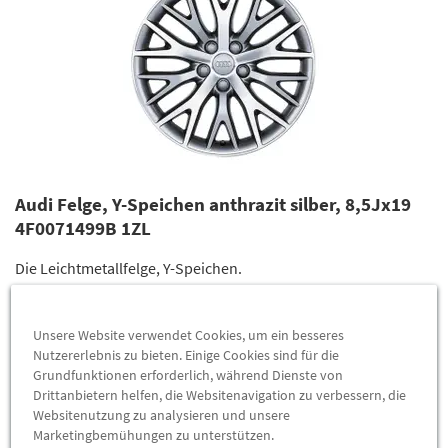
Audi Felge, Y-Speichen anthrazit silber, 8,5Jx19
4F0071499B 1ZL
Die Leichtmetallfelge, Y-Speichen.
Angaben zur Felge
Unsere Website verwendet Cookies, um ein besseres
Felgengröße: 8,5Jx19
Nutzererlebnis zu bieten. Einige Cookies sind für die
Felgenlochkreis: 112/5
Grundfunktionen erforderlich, während Dienste von
Einpresstiefe: 48 mm
Drittanbietern helfen, die Websitenavigation zu verbessern, die
Freigabe Schneeketten: nein
Websitenutzung zu analysieren und unsere
Marketingbemühungen zu unterstützen.