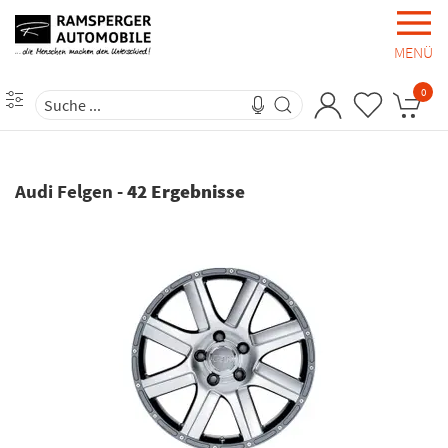
MENÜ
0
Audi Felgen
-
42 Ergebnisse