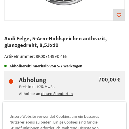
Audi Felge, 5-Arm-Hohlspeichen anthrazit,
glanzgedreht, 8,5Jx19
Artikelnummer:
8K0071499D 4EE
Abholbereit innerhalb von
5-7 Werktagen
Abholung
700,00 €
Preis inkl.
19%
MwSt.
Abholbar an
diesen Standorten
-
+
Unsere Website verwendet Cookies, um ein besseres
Nutzererlebnis zu bieten. Einige Cookies sind für die
RESERVIEREN & ABHOLEN
Grundfunktionen erforderlich, während Dienste von