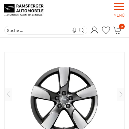
MENÜ
0