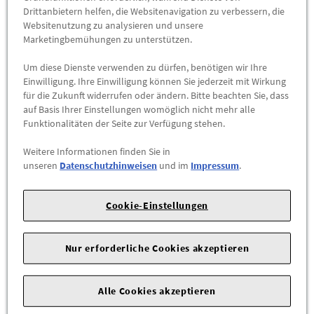
Drittanbietern helfen, die Websitenavigation zu verbessern, die
Herstellerangaben:
AUDI AG |
Auto-Union-Str. 1 |
85057
Websitenutzung zu analysieren und unsere
Marketingbemühungen zu unterstützen.
Ingolstadt |
Um diese Dienste verwenden zu dürfen, benötigen wir Ihre
Eine Felge mit besonderem Design und ausgefeilter Technik.
Einwilligung. Ihre Einwilligung können Sie jederzeit mit Wirkung
für die Zukunft widerrufen oder ändern. Bitte beachten Sie, dass
Die Leichtmetallfelge, 5-Arm-Hohlspeichen.
auf Basis Ihrer Einstellungen womöglich nicht mehr alle
Funktionalitäten der Seite zur Verfügung stehen.
Angaben zur Felge
Weitere Informationen finden Sie in
Felgengröße: 8,5Jx19
unseren
Datenschutzhinweisen
und im
Impressum
.
Felgenlochkreis: 112/5
Einpresstiefe: 43 mm
Freigabe Schneeketten: nein
Cookie-Einstellungen
Für Reifen 245/35 ZR19 92Y XL. Der Reifen ist im Lieferumfang
Nur erforderliche Cookies akzeptieren
nicht enthalten.
Ihr Audi Partner informiert Sie gerne über fahrzeugspezifische
Alle Cookies akzeptieren
Einschränkungen und TÜV-Freigaben.