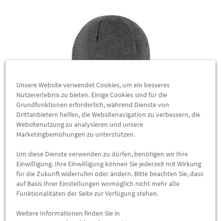
Unsere Website verwendet Cookies, um ein besseres
Nutzererlebnis zu bieten. Einige Cookies sind für die
Grundfunktionen erforderlich, während Dienste von
Drittanbietern helfen, die Websitenavigation zu verbessern, die
Websitenutzung zu analysieren und unsere
Original Audi Wende Strickmütze schwarz grau
Marketingbemühungen zu unterstützen.
3132402100
Um diese Dienste verwenden zu dürfen, benötigen wir Ihre
Vielseitiger Komfort für kalte Tage – die Original Audi Wende-
Einwilligung. Ihre Einwilligung können Sie jederzeit mit Wirkung
Strickmütze kombiniert modernes Design mit nachhaltigem
für die Zukunft widerrufen oder ändern. Bitte beachten Sie, dass
auf Basis Ihrer Einstellungen womöglich nicht mehr alle
Material und flexiblen Tragemöglichkeiten.
Funktionalitäten der Seite zur Verfügung stehen.
32,90 €
*
Weitere Informationen finden Sie in