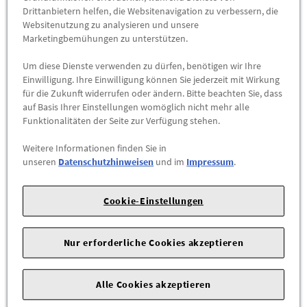
Drittanbietern helfen, die Websitenavigation zu verbessern, die
Websitenutzung zu analysieren und unsere
Marketingbemühungen zu unterstützen.
Um diese Dienste verwenden zu dürfen, benötigen wir Ihre
Einwilligung. Ihre Einwilligung können Sie jederzeit mit Wirkung
für die Zukunft widerrufen oder ändern. Bitte beachten Sie, dass
auf Basis Ihrer Einstellungen womöglich nicht mehr alle
Funktionalitäten der Seite zur Verfügung stehen.
Weitere Informationen finden Sie in
unseren
Datenschutzhinweisen
und im
Impressum
.
Audi Fleecejacke, Herren, schwarz M
3132402203
Cookie-Einstellungen
Funktion und Komfort vereint: Die Audi Herren Jacke aus
hochwertigem Fleece.
Nur erforderliche Cookies akzeptieren
49,00 €
*
Alle Cookies akzeptieren
ZUM PRODUKT