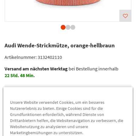
Audi Wende-Strickmütze, orange-hellbraun
Artikelnummer:
3132402110
Versand am nächsten Werktag
bei Bestellung innerhalb
22
Std.
48
Min.
Lieferung
36,26 €
Preis inkl.
19%
MwSt.
Unsere Website verwendet Cookies, um ein besseres
Nutzererlebnis zu bieten. Einige Cookies sind für die
zzgl.
5,49 €
Versandkosten
Grundfunktionen erforderlich, während Dienste von
Drittanbietern helfen, die Websitenavigation zu verbessern, die
Websitenutzung zu analysieren und unsere
Abholung
36,26 €
Marketingbemühungen zu unterstützen.
Preis inkl.
19%
MwSt.