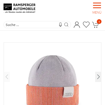
MENÜ
0