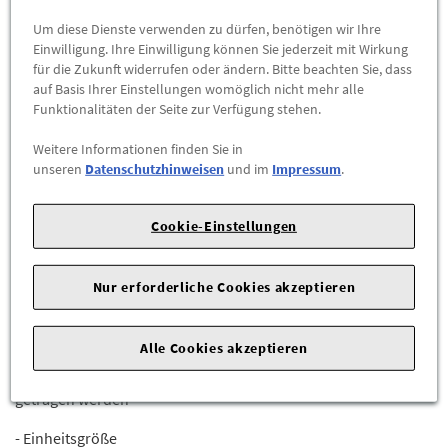
Abholbar an
diesen Standorten
Um diese Dienste verwenden zu dürfen, benötigen wir Ihre
Einwilligung. Ihre Einwilligung können Sie jederzeit mit Wirkung
für die Zukunft widerrufen oder ändern. Bitte beachten Sie, dass
-
+
auf Basis Ihrer Einstellungen womöglich nicht mehr alle
Max. Bestellmenge:
4
Funktionalitäten der Seite zur Verfügung stehen.
ZUM WARENKORB HINZUFÜGEN
Weitere Informationen finden Sie in
unseren
Datenschutzhinweisen
und im
Impressum
.
Herstellerangaben:
cyber-Wear Heidelberg GmbH |
Elsa-
Brändström-Straße 4 |
68229 Mannheim |
E-Mail:
Cookie-Einstellungen
info@mycybergroup.com
|
Nur erforderliche Cookies akzeptieren
Details:
- Wende-Strickmütze in 2 Farben
Alle Cookies akzeptieren
- Kann als klassische Mütze (Aufschlag) oder als Beanie
getragen werden
- Einheitsgröße