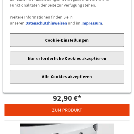
Funktionalitäten der Seite zur Verfügung stehen.
Weitere Informationen finden Sie in
unseren
Datenschutzhinweisen
und im
Impressum
.
Eleganter Schutz für Ihre Einstiegsleisten –
Original VW Schutzfolie
Cookie-Einstellungen
5H0071310 ZMD
Verleihen Sie Ihrem Golf 8 nicht nur Schutz, sondern auch eine
Nur erforderliche Cookies akzeptieren
sportlich-elegante Optik: Die Original Volkswagen Schutzfolie
für die Einstiegsleisten schützt zuverlässig vor Kratzern und
Abnutzung und setzt mit dem schwarz/silbernen Zierstreifen
Alle Cookies akzeptieren
ein edles Highlight.
92,90 €
*
ZUM PRODUKT