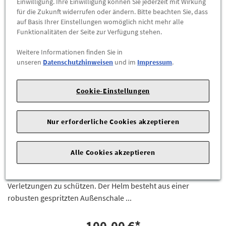
Einwilligung. Ihre Einwilligung können Sie jederzeit mit Wirkung
für die Zukunft widerrufen oder ändern. Bitte beachten Sie, dass
auf Basis Ihrer Einstellungen womöglich nicht mehr alle
Funktionalitäten der Seite zur Verfügung stehen.
Weitere Informationen finden Sie in
unseren
Datenschutzhinweisen
und im
Impressum
.
Cookie-Einstellungen
Audi Helm für E-Scooter und Fahrrad weißes
Design, Größe L
4KE050320E
Nur erforderliche Cookies akzeptieren
Markantes Markendesign kombiniert mit funktionalen
Produkteigenschaften, die dabei helfen können, den Kopf der
Alle Cookies akzeptieren
fahrenden Person bei der Nutzung des Audi electric kick
scooters bzw. anderer Scooter oder Fahrräder vor
Verletzungen zu schützen. Der Helm besteht aus einer
robusten gespritzten Außenschale ...
100,00 €
*