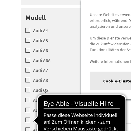
Unsere Website verwende
Modell
erforderlich, während D
analysieren und unser
Audi A4
Um diese Dienste verwen
Audi A5
die Zukunft widerrufen 
Funktionalitäten der Se
Audi A6
Audi A6A
Weitere Informationen 
Audi A7
Audi A8
Cookie-Einst
Audi Q2
Audi Q4
Audi Q5
Audi Q6
Audi Q7