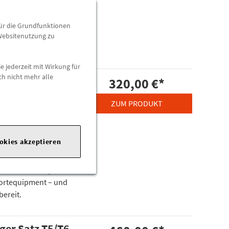
für den VW Passat B9
nd stilvoll: Ob Dachbox,
für die Grundfunktionen
träger bieten
 Websitenutzung zu
.
e jederzeit mit Wirkung für
ch nicht mehr alle
äger T-Nut für
320,00 €
*
 jedes
ZUM PRODUKT
ookies akzeptieren
bilität: Die Original
(CT1) bieten höchste
druckende Traglast.
portequipment – und
bereit.
ger Satz T5/T6