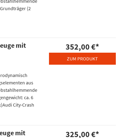
diebstahlhemmende
 Grundträger (2
zeuge mit
352,00 €
*
ZUM PRODUKT
aerodynamisch
gselementen aus
diebstahlhemmende
gengewicht: ca. 6
k)Audi City-Crash
zeuge mit
325,00 €
*