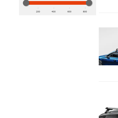
200
400
600
800