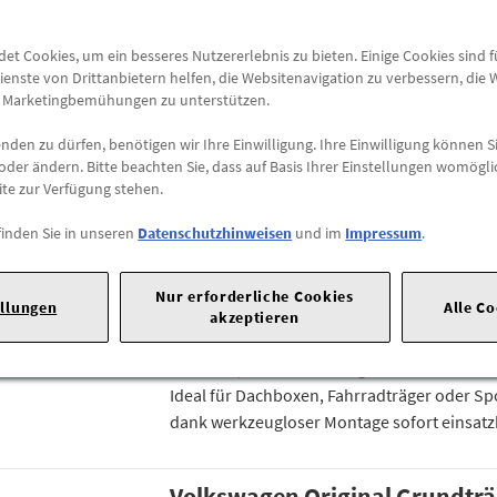
Mit diesen Original Volkswagen Tragstäben 
(3J) Variant transportierst du alles sicher u
t Cookies, um ein besseres Nutzererlebnis zu bieten. Einige Cookies sind 
Fahrräder oder Sportequipment – die Grund
ienste von Drittanbietern helfen, die Websitenavigation zu verbessern, die
e Marketingbemühungen zu unterstützen.
Stabilität, Design und einfache Handhabung
den zu dürfen, benötigen wir Ihre Einwilligung. Ihre Einwilligung können Si
oder ändern. Bitte beachten Sie, dass auf Basis Ihrer Einstellungen womögli
Volkswagen Tragstäbe Grundtr
ite zur Verfügung stehen.
Dachreling – Perfekte Basis für
Abenteuer!
finden Sie in unseren
Datenschutzhinweisen
und im
Impressum
.
571071151
Nur erforderliche Cookies
ellungen
Alle C
Steig ein in die Welt maximaler Transportflexi
akzeptieren
Volkswagen Tragstäbe für den VW Tiguan 3 
Stabilität, modernes Design und eine beein
Ideal für Dachboxen, Fahrradträger oder S
dank werkzeugloser Montage sofort einsatz
Volkswagen Original Grundträ