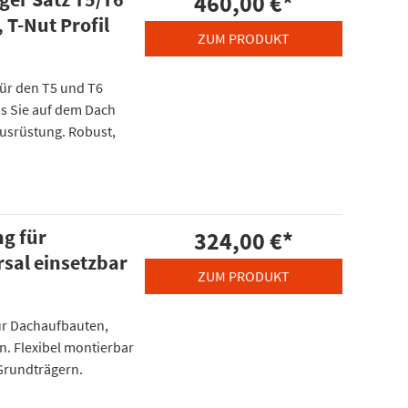
460,00 €
*
 T-Nut Profil
ZUM PRODUKT
für den T5 und T6
was Sie auf dem Dach
usrüstung. Robust,
g für
324,00 €
*
sal einsetzbar
ZUM PRODUKT
ür Dachaufbauten,
rn. Flexibel montierbar
Grundträgern.