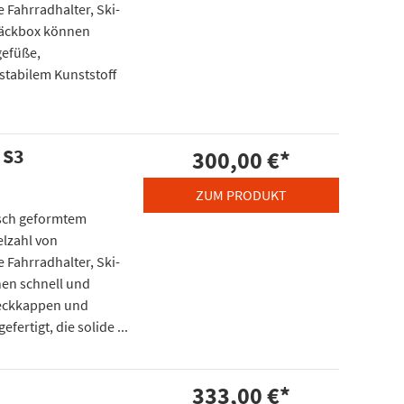
 Fahrradhalter, Ski-
päckbox können
gefüße,
stabilem Kunststoff
 S3
300,00 €
*
ZUM PRODUKT
isch geformtem
elzahl von
 Fahrradhalter, Ski-
en schnell und
deckkappen und
fertigt, die solide ...
333,00 €
*