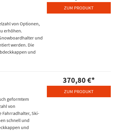
ZUM PRODUKT
ielzahl von Optionen,
zu erhöhen.
d Snowboardhalter und
tiert werden. Die
 Abdeckkappen und
370,80 €
*
ZUM PRODUKT
isch geformtem
zahl von
 Fahrradhalter, Ski-
en schnell und
deckkappen und