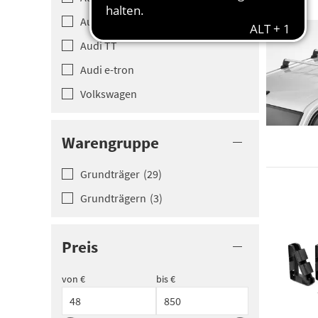
Audi Q8
Audi TT
Audi e-tro­n
Volkswagen­
Warengruppe
Grundträge­r
(
29
)
Grundträge­rn
(
3
)
Preis
von €
bis €