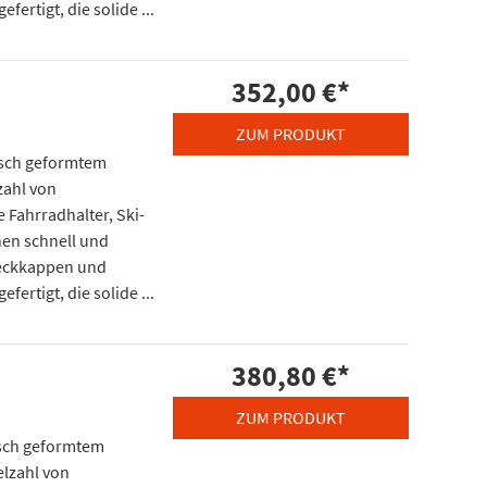
fertigt, die solide ...
352,00 €
*
ZUM PRODUKT
isch geformtem
zahl von
 Fahrradhalter, Ski-
en schnell und
deckkappen und
fertigt, die solide ...
380,80 €
*
ZUM PRODUKT
isch geformtem
elzahl von