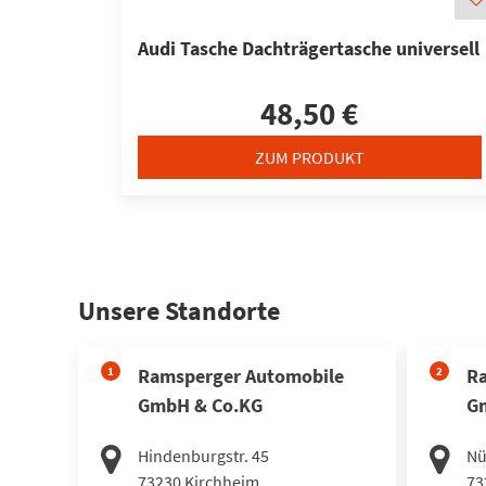
Audi Tasche Dachträgertasche universell
48,50 €
ZUM PRODUKT
Unsere Standorte
1
Ramsperger Automobile
2
Ra
GmbH & Co.KG
G
Hindenburgstr. 45
Nü
73230
Kirchheim
73