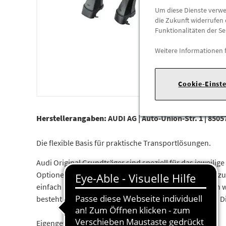
Um diese Dienste verwen
die Zukunft widerrufen 
Funktionalitäten der Se
Weitere Informationen 
Cookie-Einst
Herstellerangaben:
AUDI AG |
Auto-Union-Str. 1 |
85057
Die flexible Basis für praktische Transportlösungen.
Audi Original Grundträger sind speziell für das jeweilig
Optionen, die Transportmöglichkeiten des Fahrzeugs z
einfach montiert werden. Die verwendeten Materialien 
besteht aus hochwertig beschichteten Stahlbauteilen. 
Eigengewicht: ca. 6 kg