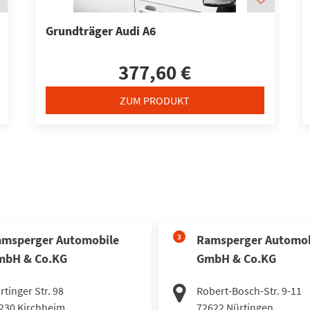
Grundträger Audi A6
377,60 €
ZUM PRODUKT
msperger Automobile
3
Ramsperger Automob
mbH & Co.KG
GmbH & Co.KG
rtinger Str. 98
Robert-Bosch-Str. 9-11
230
Kirchheim
72622
Nürtingen