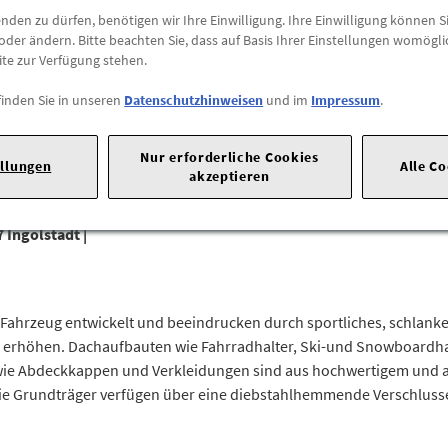
den zu dürfen, benötigen wir Ihre Einwilligung. Ihre Einwilligung können Si
Preis inkl.
19%
MwSt.
oder ändern. Bitte beachten Sie, dass auf Basis Ihrer Einstellungen womögli
Abholbar an
diesen Stan
ite zur Verfügung stehen.
-
+
finden Sie in unseren
Datenschutzhinweisen
und im
Impressum
.
Nur erforderliche Cookies
ellungen
Alle C
akzeptieren
 Ingolstadt |
e Fahrzeug entwickelt und beeindrucken durch sportliches, schlanke
u erhöhen. Dachaufbauten wie Fahrradhalter, Ski-und Snowboardha
wie Abdeckkappen und Verkleidungen sind aus hochwertigem und al
Die Grundträger verfügen über eine diebstahlhemmende Verschlussei