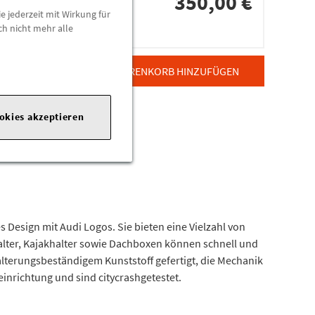
350,00 €
e jederzeit mit Wirkung für
ch nicht mehr alle
dorten
ZUM WARENKORB HINZUFÜGEN
ookies akzeptieren
s Design mit Audi Logos. Sie bieten eine Vielzahl von
lter, Kajakhalter sowie Dachboxen können schnell und
terungsbeständigem Kunststoff gefertigt, die Mechanik
nrichtung und sind citycrashgetestet.