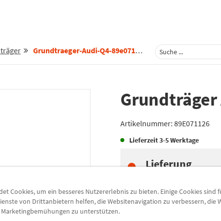
träger
Grundtraeger-Audi-Q4-89e071126
Grundträger
Artikelnummer:
89E071126
Lieferzeit
3-5 Werktage
Lieferung
Preis inkl.
19%
MwSt.
Versandkostenfrei
t Cookies, um ein besseres Nutzererlebnis zu bieten. Einige Cookies sind 
ienste von Drittanbietern helfen, die Websitenavigation zu verbessern, die
e Marketingbemühungen zu unterstützen.
Abholung