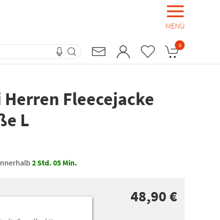
MENÜ
0
i Herren Fleecejacke
ße L
 innerhalb
2
Std.
05
Min.
48,90 €
n