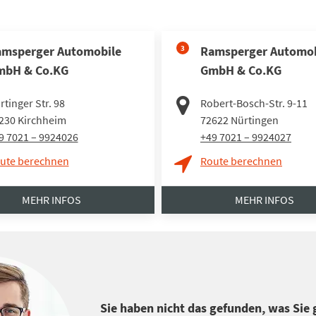
msperger Automobile
3
Ramsperger Automob
mbH & Co.KG
GmbH & Co.KG
rtinger Str. 98
Robert-Bosch-Str. 9-11
230
Kirchheim
72622
Nürtingen
9 7021 – 9924026
+49 7021 – 9924027
ute berechnen
Route berechnen
MEHR INFOS
MEHR INFOS
Sie haben nicht das gefunden, was Sie