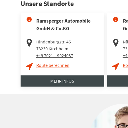
Unsere Standorte
1
Ramsperger Automobile
2
Ra
GmbH & Co.KG
G
Hindenburgstr. 45
Nü
73230
Kirchheim
73
+49 7021 – 9924037
+4
Route berechnen
Ro
MEHR INFOS