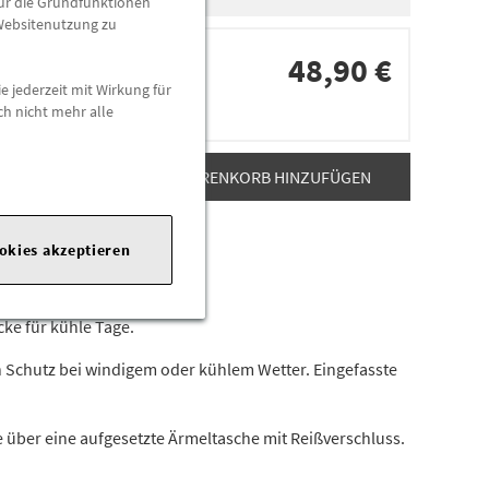
für die Grundfunktionen
 Websitenutzung zu
48,90 €
e jederzeit mit Wirkung für
ch nicht mehr alle
dorten
ZUM WARENKORB HINZUFÜGEN
ookies akzeptieren
rgroup.com
|
cke für kühle Tage.
 Schutz bei windigem oder kühlem Wetter. Eingefasste
e über eine aufgesetzte Ärmeltasche mit Reißverschluss.