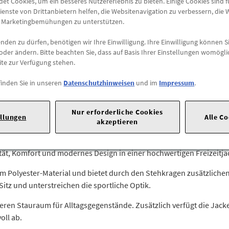
t Cookies, um ein besseres Nutzererlebnis zu bieten. Einige Cookies sind 
ienste von Drittanbietern helfen, die Websitenavigation zu verbessern, die
e Marketingbemühungen zu unterstützen.
Abholung
Preis inkl.
19%
MwSt.
den zu dürfen, benötigen wir Ihre Einwilligung. Ihre Einwilligung können Si
oder ändern. Bitte beachten Sie, dass auf Basis Ihrer Einstellungen womögli
Abholbar an
diesen Stan
ite zur Verfügung stehen.
-
+
finden Sie in unseren
Datenschutzhinweisen
und im
Impressum
.
Nur erforderliche Cookies
ellungen
Alle C
akzeptieren
sa-Brändström-Straße 4 |
68229 Mannheim |
E-Mail:
info@mycybe
ität, Komfort und modernes Design in einer hochwertigen Freizeitja
 Polyester-Material und bietet durch den Stehkragen zusätzlichen
z und unterstreichen die sportliche Optik.
eren Stauraum für Alltagsgegenstände. Zusätzlich verfügt die Jack
oll ab.