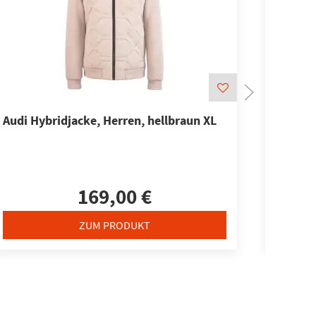
Audi Hybridjacke, Herren, hellbraun XL
Audi S
M
169,00 €
ZUM PRODUKT