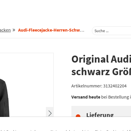
acken
Audi-Fleecejacke-Herren-Schwarz-L-3132402204
Original Aud
schwarz Grö
Artikelnummer:
3132402204
Versand heute
bei Bestellung
Lieferung
Preis inkl.
19%
MwSt.
zzgl.
5,49 €
Versandkoste