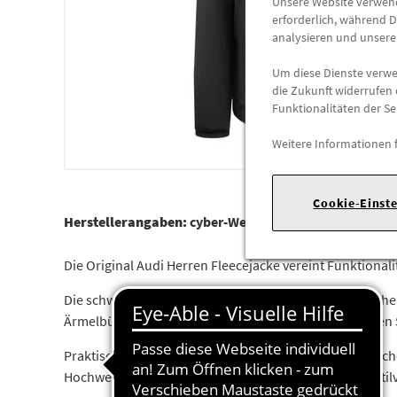
Unsere Website verwende
erforderlich, während D
analysieren und unser
Um diese Dienste verwen
die Zukunft widerrufen 
Funktionalitäten der Se
Weitere Informationen 
Cookie-Einst
Herstellerangaben:
cyber-Wear Heidelberg GmbH |
El
Die Original Audi Herren Fleecejacke vereint Funktional
Die schwarze Fleecejacke besteht aus angenehm weichem
Ärmelbündchen und Saum sorgen für einen bequemen Sit
Praktische Seitentaschen mit Reißverschluss bieten sich
Hochwertige Metall-Zipperpuller runden das Design stilv