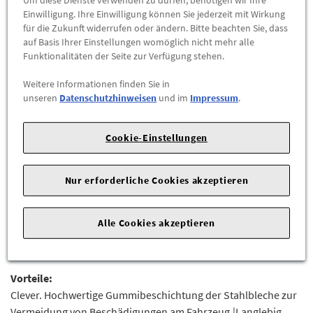
Einwilligung. Ihre Einwilligung können Sie jederzeit mit Wirkung
-
+
für die Zukunft widerrufen oder ändern. Bitte beachten Sie, dass
auf Basis Ihrer Einstellungen womöglich nicht mehr alle
ZUM WARENKORB HINZUFÜGEN
Funktionalitäten der Seite zur Verfügung stehen.
Weitere Informationen finden Sie in
Herstellerangaben:
AUDI AG |
Auto-Union-Str. 1 |
85057
unseren
Datenschutzhinweisen
und im
Impressum
.
Ingolstadt |
Cookie-Einstellungen
Die Original Dachträger als ideale Basis für vielseitige
Transportmöglichkeiten auf dem Fahrzeugdach.
Nur erforderliche Cookies akzeptieren
Dachträger aus pulverbeschichtetem und aerodynamisch
geformtem Aluminiumprofil mit Befestigungselementen aus
Kunststoff. Sicherung des Systems durch diebstahlhemmende
Alle Cookies akzeptieren
Verschlusseinrichtung.Eigengewicht: ca. 4 kgLieferumfang: 1
Satz Grundträger (2 Stück)Audi City-Crash getestet.
Vorteile:
Clever. Hochwertige Gummibeschichtung der Stahlbleche zur
Vermeidung von Beschädigungen am Fahrzeug.|Langlebig.