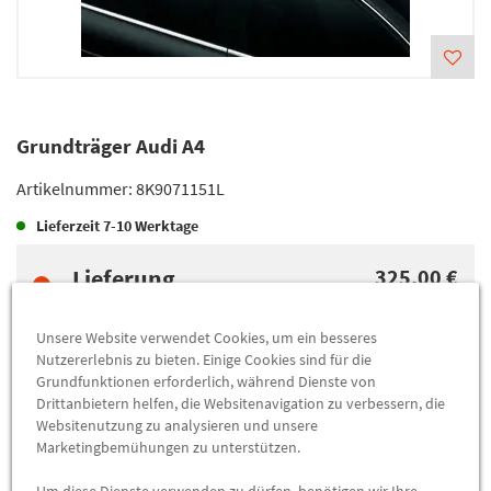
Grundträger Audi A4
Artikelnummer:
8K9071151L
Lieferzeit
7-10 Werktage
Lieferung
325,00 €
Preis inkl.
19%
MwSt.
Versandkostenfrei
Unsere Website verwendet Cookies, um ein besseres
Nutzererlebnis zu bieten. Einige Cookies sind für die
Grundfunktionen erforderlich, während Dienste von
Abholung
325,00 €
Drittanbietern helfen, die Websitenavigation zu verbessern, die
Websitenutzung zu analysieren und unsere
Preis inkl.
19%
MwSt.
Marketingbemühungen zu unterstützen.
Abholbar an
diesen Standorten
Um diese Dienste verwenden zu dürfen, benötigen wir Ihre