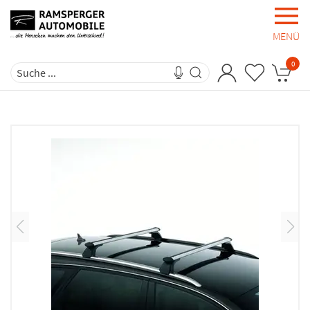
MENÜ
0