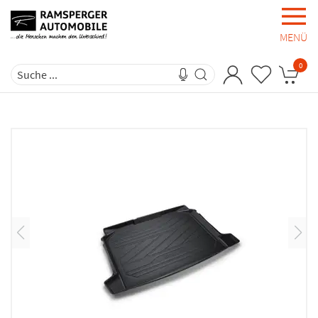
MENÜ
0