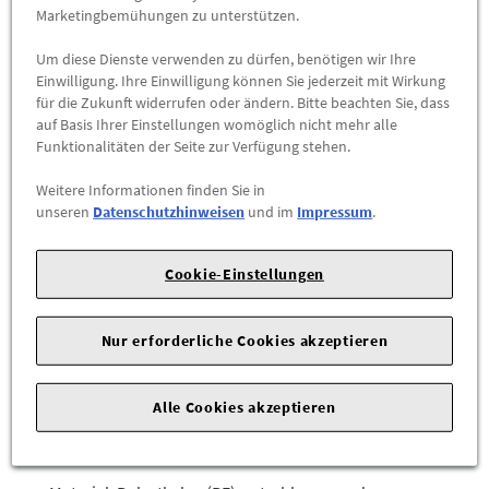
Marketingbemühungen zu unterstützen.
-
+
Um diese Dienste verwenden zu dürfen, benötigen wir Ihre
Einwilligung. Ihre Einwilligung können Sie jederzeit mit Wirkung
für die Zukunft widerrufen oder ändern. Bitte beachten Sie, dass
ZUM WARENKORB HINZUFÜGEN
auf Basis Ihrer Einstellungen womöglich nicht mehr alle
Funktionalitäten der Seite zur Verfügung stehen.
Herstellerangaben:
Volkswagen Zubehör GmbH |
An der
Trift 67 |
63303 Dreieich |
E-Mail:
info@volkswagen-
Weitere Informationen finden Sie in
unseren
Datenschutzhinweisen
und im
Impressum
.
zubehoer.de
|
Schützen Sie den Kofferraum Ihres VW Golf 8 (5H) zuverlässig
Cookie-Einstellungen
vor Verschmutzungen und Kratzern – mit der passgenauen
Kofferraumeinlage für Fahrzeuge mit Basis-Ladeboden.
Nur erforderliche Cookies akzeptieren
Produktdetails:
Original Volkswagen Zubehör, 100% passgenau
Alle Cookies akzeptieren
Farbe: Anthrazit