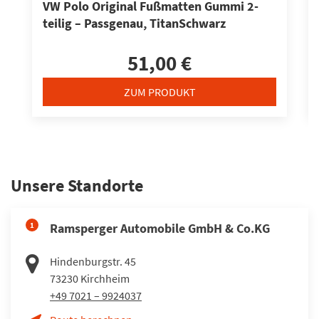
VW Polo Original Fußmatten Gummi 2-
teilig – Passgenau, TitanSchwarz
51,00 €
ZUM PRODUKT
Unsere Standorte
1
Ramsperger Automobile GmbH & Co.KG
Hindenburgstr. 45
73230
Kirchheim
+49 7021 – 9924037