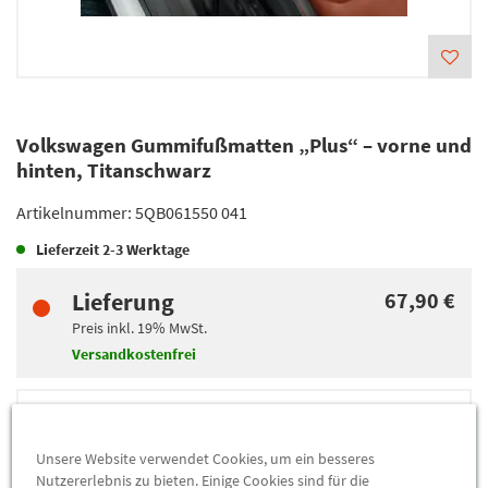
Volkswagen Gummifußmatten „Plus“ – vorne und
hinten, Titanschwarz
Artikelnummer:
5QB061550 041
Lieferzeit
2-3 Werktage
Lieferung
67,90 €
Preis inkl.
19%
MwSt.
Versandkostenfrei
Abholung
67,90 €
Preis inkl.
19%
MwSt.
Unsere Website verwendet Cookies, um ein besseres
Abholbar an
diesen Standorten
Nutzererlebnis zu bieten. Einige Cookies sind für die