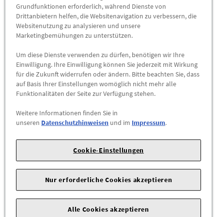
Grundfunktionen erforderlich, während Dienste von
Drittanbietern helfen, die Websitenavigation zu verbessern, die
-
+
Websitenutzung zu analysieren und unsere
Marketingbemühungen zu unterstützen.
ZUM WARENKORB HINZUFÜGEN
Um diese Dienste verwenden zu dürfen, benötigen wir Ihre
Einwilligung. Ihre Einwilligung können Sie jederzeit mit Wirkung
Herstellerangaben:
Volkswagen Zubehör GmbH |
An der
für die Zukunft widerrufen oder ändern. Bitte beachten Sie, dass
auf Basis Ihrer Einstellungen womöglich nicht mehr alle
Trift 67 |
63303 Dreieich |
E-Mail:
info@volkswagen-
Funktionalitäten der Seite zur Verfügung stehen.
zubehoer.de
|
Weitere Informationen finden Sie in
Die Original Volkswagen Gummifußmatten „Plus“ schützen
unseren
Datenschutzhinweisen
und im
Impressum
.
den Innenraum Ihres Fahrzeugs zuverlässig vor Schmutz,
Nässe und Abnutzung. Sie überzeugen durch ihre exakte
Cookie-Einstellungen
Passform, hohe Robustheit und wetterfeste Qualität. Dank der
rutschfesten Unterseite und des Druckknopf-
Befestigungssystems bleiben die Matten sicher an Ort und
Nur erforderliche Cookies akzeptieren
Stelle und lassen sich einfach reinigen.
Alle Cookies akzeptieren
Produktdetails: