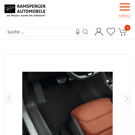
MENÜ
0