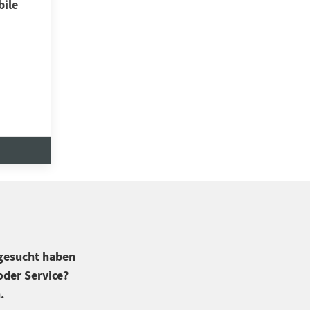
ile
 gesucht haben
der Service?
.