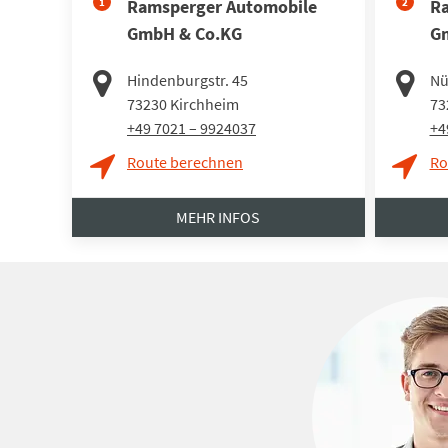
1
Ramsperger Automobile
2
Ra
GmbH & Co.KG
G
Hindenburgstr. 45
Nü
73230
Kirchheim
73
+49 7021 – 9924037
+4
Route berechnen
Ro
MEHR INFOS