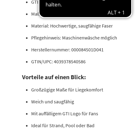
GTI Kollektion
Maße: 90 x 180 cm (Breite x Länge)
Material: Hochwertige, saugfähige Faser
Pflegehinweis: Maschinenwäsche möglich
Herstellernummer: 000084501D041
GTIN/UPC: 4039378540586
Vorteile auf einen Blick:
Großzügige Maße für Liegekomfort
Weich und saugfähig
Mit auffälligem GTI Logo für Fans
Ideal für Strand, Pool oder Bad