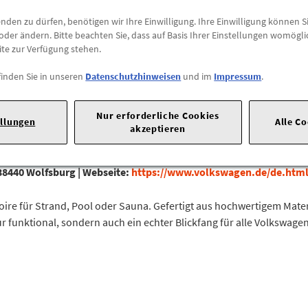
den zu dürfen, benötigen wir Ihre Einwilligung. Ihre Einwilligung können Si
Abholung
oder ändern. Bitte beachten Sie, dass auf Basis Ihrer Einstellungen womögli
Preis inkl.
19%
MwSt.
ite zur Verfügung stehen.
Abholbar an
diesen Stan
finden Sie in unseren
Datenschutzhinweisen
und im
Impressum
.
-
+
Nur erforderliche Cookies
Max. Bestellmenge:
1
ellungen
Alle C
akzeptieren
38440 Wolfsburg |
Webseite:
https://www.volkswagen.de/de.htm
oire für Strand, Pool oder Sauna. Gefertigt aus hochwertigem Mat
 funktional, sondern auch ein echter Blickfang für alle Volkswagen