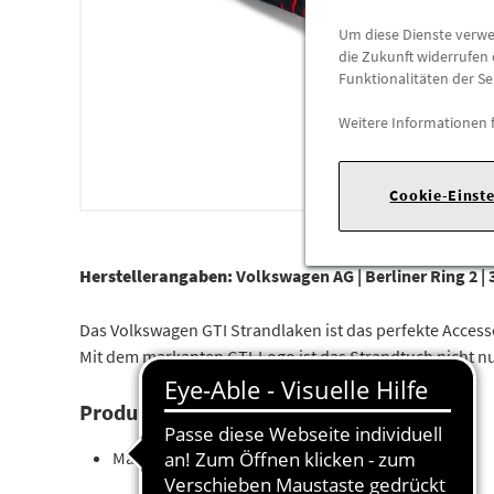
Um diese Dienste verwen
die Zukunft widerrufen 
Funktionalitäten der Se
Weitere Informationen 
Cookie-Einst
Herstellerangaben:
Volkswagen AG |
Berliner Ring 2 |
Das Volkswagen GTI Strandlaken ist das perfekte Access
Mit dem markanten GTI-Logo ist das Strandtuch nicht nur
Produktdetails:
Marke: Volkswagen