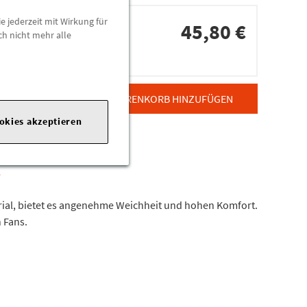
e jederzeit mit Wirkung für
45,80 €
ch nicht mehr alle
dorten
ZUM WARENKORB HINZUFÜGEN
ookies akzeptieren
l
erial, bietet es angenehme Weichheit und hohen Komfort.
 Fans.