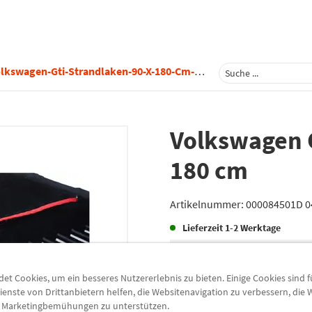
kswagen-Gti-Strandlaken-90-X-180-Cm-000084501d-041
Volkswagen G
180 cm
Artikelnummer:
000084501D 0
Lieferzeit
1-2 Werktage
Lieferung
t Cookies, um ein besseres Nutzererlebnis zu bieten. Einige Cookies sind 
Preis inkl.
19%
MwSt.
ienste von Drittanbietern helfen, die Websitenavigation zu verbessern, die
zzgl.
5,49 €
Versandkoste
e Marketingbemühungen zu unterstützen.