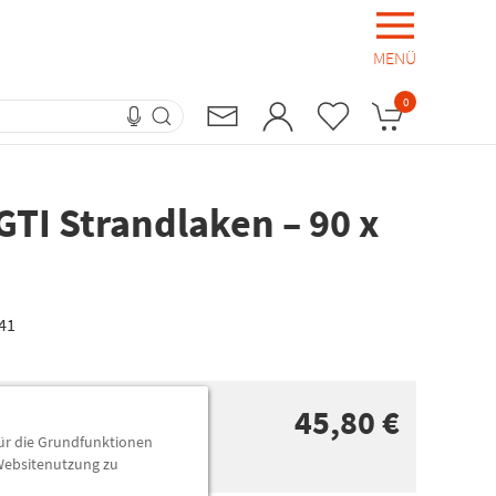
MENÜ
0
TI Strandlaken – 90 x
41
45,80 €
für die Grundfunktionen
 Websitenutzung zu
n