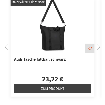
Bald wieder lieferbar
N
Audi Tasche faltbar, schwarz
23,22 €
ZUM PRODUKT