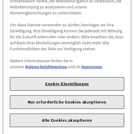
Drittanbietern helfen, die Websitenavigation zu verbessern, die
Websitenutzung zu analysieren und unsere
Abholbar an
diesen Standorten
Marketingbemühungen zu unterstützen.
-
+
Um diese Dienste verwenden zu dürfen, benötigen wir Ihre
Einwilligung. Ihre Einwilligung können Sie jederzeit mit Wirkung
Max. Bestellmenge:
1
für die Zukunft widerrufen oder ändern. Bitte beachten Sie, dass
auf Basis Ihrer Einstellungen womöglich nicht mehr alle
ZUM WARENKORB HINZUFÜGEN
Funktionalitäten der Seite zur Verfügung stehen.
Herstellerangaben:
cyber-Wear Heidelberg GmbH |
Elsa-
Weitere Informationen finden Sie in
unseren
Datenschutzhinweisen
und im
Impressum
.
Brändström-Straße 4 |
68229 Mannheim |
E-Mail:
info@mycybergroup.com
|
Cookie-Einstellungen
Erleben Sie entspanntes Outdoor-Feeling: Das Audi
Hängemattenset in Orange bietet maximalen Komfort und
Nur erforderliche Cookies akzeptieren
lässt sich dank individuell anpassbarer Aufhängebänder leicht
anbringen.
Alle Cookies akzeptieren
Details:
- Set aus Hängematte, 2 Karabinern und 2 Aufhängebändern