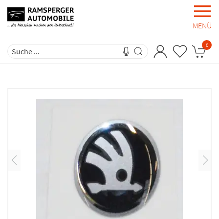
MENÜ
0