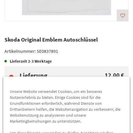
Skoda Original Emblem Autoschlüssel
Artikelnummer:
5E0837891
Lieferzeit
2-3 Werktage
Lieferung
12,00 €
Preis inkl.
19%
MwSt.
zzgl.
5,49 €
Versandkosten
Unsere Website verwendet Cookies, um ein besseres
Nutzererlebnis zu bieten. Einige Cookies sind für die
Grundfunktionen erforderlich, während Dienste von
Abholung
12,00 €
Drittanbietern helfen, die Websitenavigation zu verbessern, die
Websitenutzung zu analysieren und unsere
Preis inkl.
19%
MwSt.
Marketingbemühungen zu unterstützen.
Abholbar an
diesen Standorten
Um diese Dienste verwenden zu dürfen, benötigen wir Ihre