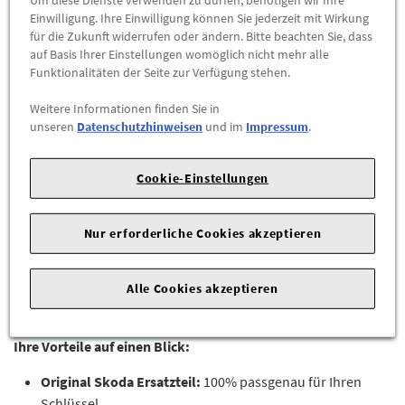
Einwilligung. Ihre Einwilligung können Sie jederzeit mit Wirkung
-
+
für die Zukunft widerrufen oder ändern. Bitte beachten Sie, dass
auf Basis Ihrer Einstellungen womöglich nicht mehr alle
ZUM WARENKORB HINZUFÜGEN
Funktionalitäten der Seite zur Verfügung stehen.
Weitere Informationen finden Sie in
Herstellerangaben:
Škoda Auto Deutschland GmbH |
Max-
unseren
Datenschutzhinweisen
und im
Impressum
.
Planck-Straße 3-5 |
64331 Weiterstadt |
Webseite:
https://www.skoda-auto.de
Cookie-Einstellungen
Perfekte Details für Ihren Schlüssel:
Dieses originale Skoda-
Emblem ist passgenau für Zündschlüssel und
Nur erforderliche Cookies akzeptieren
Fernbedienungen von Fabia III, Karoq, Kodiaq, Octavia III und
Superb III. Dank selbstklebender Rückseite lässt es sich
Alle Cookies akzeptieren
schnell und einfach anbringen und sorgt für ein hochwertiges
Finish.
Ihre Vorteile auf einen Blick:
Original Skoda Ersatzteil:
100% passgenau für Ihren
Schlüssel