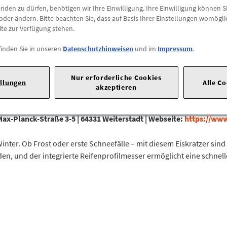
den zu dürfen, benötigen wir Ihre Einwilligung. Ihre Einwilligung können Si
Abholung
oder ändern. Bitte beachten Sie, dass auf Basis Ihrer Einstellungen womögli
ite zur Verfügung stehen.
Preis inkl.
19%
MwSt.
Abholbar an
diesen Stan
finden Sie in unseren
Datenschutzhinweisen
und im
Impressum
.
-
+
Nur erforderliche Cookies
ellungen
Alle C
akzeptieren
Max-Planck-Straße 3-5 |
64331 Weiterstadt |
Webseite:
https://ww
 Winter. Ob Frost oder erste Schneefälle – mit diesem Eiskratzer si
en, und der integrierte Reifenprofilmesser ermöglicht eine schnelle