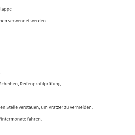
klappe
eiben verwendet werden
t
 Scheiben, Reifenprofilprüfung
n Stelle verstauen, um Kratzer zu vermeiden.
 Wintermonate fahren.