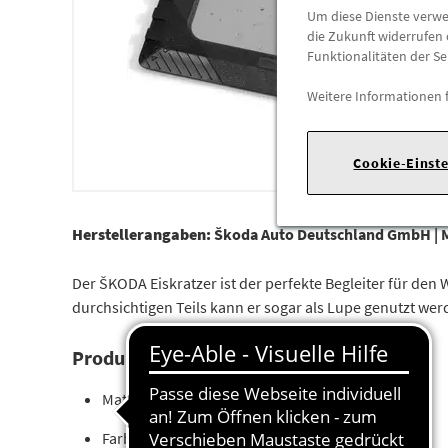
Um diese Dienste verwen
die Zukunft widerrufen 
Funktionalitäten der Se
Weitere Informationen 
Cookie-Einst
Herstellerangaben:
Škoda Auto Deutschland GmbH |
Der ŠKODA Eiskratzer ist der perfekte Begleiter für den
durchsichtigen Teils kann er sogar als Lupe genutzt werd
Produktdetails:
Material: Geharder Kunststoff
Farbe: Grau/Schwarz