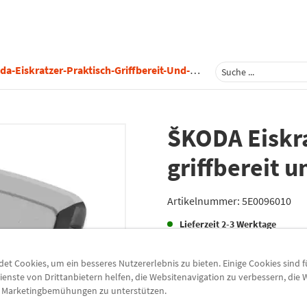
-Eiskratzer-Praktisch-Griffbereit-Und-Vielseitig-5e0096010
ŠKODA Eiskra
griffbereit u
Artikelnummer:
5E0096010
Lieferzeit
2-3 Werktage
Lieferung
t Cookies, um ein besseres Nutzererlebnis zu bieten. Einige Cookies sind 
Preis inkl.
19%
MwSt.
ienste von Drittanbietern helfen, die Websitenavigation zu verbessern, die
zzgl.
5,49 €
Versandkoste
e Marketingbemühungen zu unterstützen.