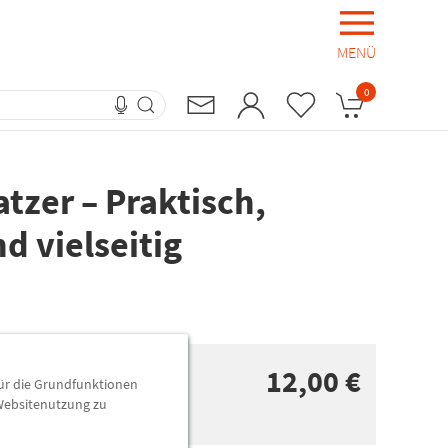
MENÜ
0
tzer – Praktisch,
nd vielseitig
12,00 €
für die Grundfunktionen
 Websitenutzung zu
n