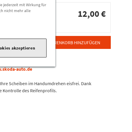
e jederzeit mit Wirkung für
ch nicht mehr alle
12,00 €
dorten
ZUM WARENKORB HINZUFÜGEN
ookies akzeptieren
w.skoda-auto.de
nd Ihre Scheiben im Handumdrehen eisfrei. Dank
 Kontrolle des Reifenprofils.