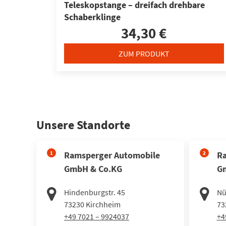
Teleskopstange – dreifach drehbare
Schaberklinge
34,30 €
ZUM PRODUKT
Unsere Standorte
1
Ramsperger Automobile
2
Ra
GmbH & Co.KG
G
Hindenburgstr. 45
Nü
73230
Kirchheim
73
+49 7021 – 9924037
+4