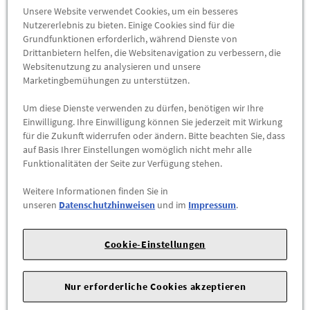
Unsere Website verwendet Cookies, um ein besseres
Nutzererlebnis zu bieten. Einige Cookies sind für die
Volkswagen Original Navigations-DVD-ROM
Grundfunktionen erforderlich, während Dienste von
Europa West V17 (für RNS 510/810)
Drittanbietern helfen, die Websitenavigation zu verbessern, die
Websitenutzung zu analysieren und unsere
1T0051859AS
Marketingbemühungen zu unterstützen.
Updaten Sie Ihr Navigationssystem mit der VW Navigations-
Um diese Dienste verwenden zu dürfen, benötigen wir Ihre
DVD V17!
Einwilligung. Ihre Einwilligung können Sie jederzeit mit Wirkung
für die Zukunft widerrufen oder ändern. Bitte beachten Sie, dass
Die
Original VW Navigations-DVD Europa West V17
sorgt für
auf Basis Ihrer Einstellungen womöglich nicht mehr alle
aktuelle Karten und zuverlässige Navigation. Passend für
RNS
Funktionalitäten der Seite zur Verfügung stehen.
510/810
.
Weitere Informationen finden Sie in
Jetzt bestellen & für präzise Routenplanung sorgen!
unseren
Datenschutzhinweisen
und im
Impressum
.
147,00 €
*
Cookie-Einstellungen
ZUM PRODUKT
Nur erforderliche Cookies akzeptieren