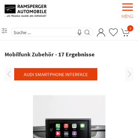
MENÜ
0
Mobilfunk Zubehör
-
17 Ergebnisse
AUDI SMARTPHONE INTERFACE