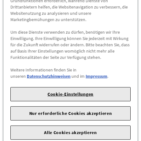
Grundfunktionen erforderlich, während Dienste von
ZUM PRODUKT
Drittanbietern helfen, die Websitenavigation zu verbessern, die
Websitenutzung zu analysieren und unsere
Marketingbemühungen zu unterstützen.
Um diese Dienste verwenden zu dürfen, benötigen wir Ihre
Einwilligung. Ihre Einwilligung können Sie jederzeit mit Wirkung
für die Zukunft widerrufen oder ändern. Bitte beachten Sie, dass
auf Basis Ihrer Einstellungen womöglich nicht mehr alle
Funktionalitäten der Seite zur Verfügung stehen.
Weitere Informationen finden Sie in
unseren
Datenschutzhinweisen
und im
Impressum
.
Cookie-Einstellungen
Volkswagen Premium USB-C auf Apple Lightning
Kabel, gewinkelt
Nur erforderliche Cookies akzeptieren
000051446AC
Premium-Verbindung für Ihr iPhone – stilvoll, robust und
Alle Cookies akzeptieren
passend für Ihr Volkswagen Infotainment.