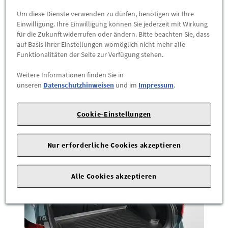
Um diese Dienste verwenden zu dürfen, benötigen wir Ihre
Einwilligung. Ihre Einwilligung können Sie jederzeit mit Wirkung
für die Zukunft widerrufen oder ändern. Bitte beachten Sie, dass
auf Basis Ihrer Einstellungen womöglich nicht mehr alle
Original Audi RS3 8Y Limousine Kofferraummatte
Funktionalitäten der Seite zur Verfügung stehen.
Laderaumwanne
8Y5061190 DAX
Weitere Informationen finden Sie in
unseren
Datenschutzhinweisen
und im
Impressum
.
Original Audi Kofferraummatte für die RS3 8Y Limousine –
passgenauer Laderaumschutz für den Kofferraum.
Cookie-Einstellungen
60,00 €
*
Nur erforderliche Cookies akzeptieren
ZUM PRODUKT
Alle Cookies akzeptieren