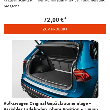
passgenau.
72,00 €
*
ZUM PRODUKT
Volkswagen Original Gepäckraumeinlage –
Variabler Ladeboden, obere Position – Tiguan