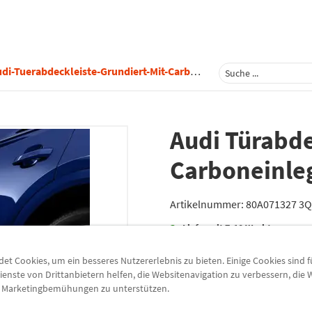
-Tuerabdeckleiste-Grundiert-Mit-Carboneinleger-Fuer-Vorn-Links-80a071327-3q0
Audi Türabde
Carboneinleg
Artikelnummer:
80A071327 3
Lieferzeit
7-10 Werktage
Lieferung
t Cookies, um ein besseres Nutzererlebnis zu bieten. Einige Cookies sind 
ienste von Drittanbietern helfen, die Websitenavigation zu verbessern, die
Preis inkl.
19%
MwSt.
e Marketingbemühungen zu unterstützen.
Versandkostenfrei