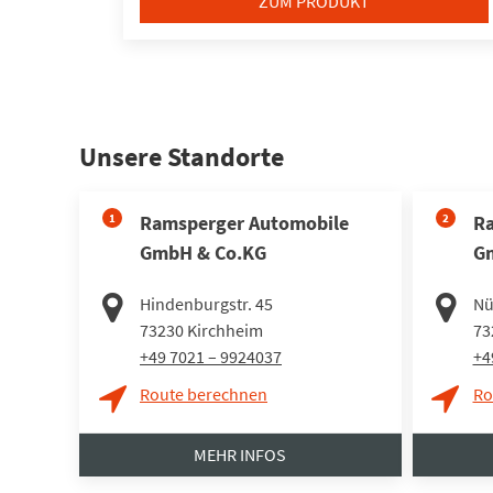
ZUM PRODUKT
Unsere Standorte
1
Ramsperger Automobile
2
Ra
GmbH & Co.KG
G
Hindenburgstr. 45
Nü
73230
Kirchheim
73
+49 7021 – 9924037
+4
Route berechnen
Ro
MEHR INFOS