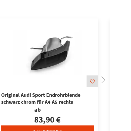
Original Audi Sport Endrohrblende
Audi S
schwarz chrom für A4 A5 rechts
verchro
ab
Doppel
83,90 €