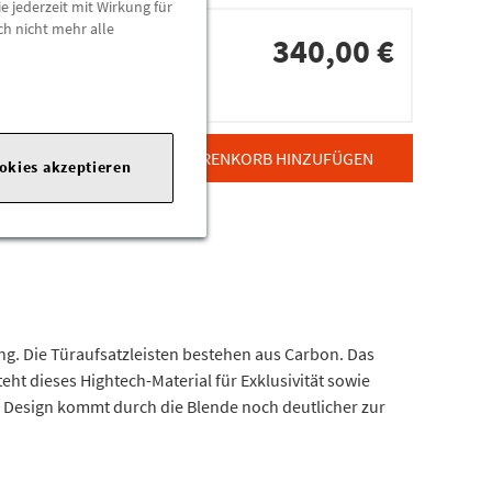
e jederzeit mit Wirkung für
ch nicht mehr alle
340,00 €
dorten
ZUM WARENKORB HINZUFÜGEN
ookies akzeptieren
ang. Die Türaufsatzleisten bestehen aus Carbon. Das
ht dieses Hightech-Material für Exklusivität sowie
 Design kommt durch die Blende noch deutlicher zur