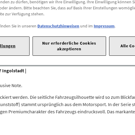
den zu dürfen, benötigen wir Ihre Einwilligung. Ihre Einwilligung können Si
oder ändern. Bitte beachten Sie, dass auf Basis Ihrer Einstellungen womögli
Abholung
ite zur Verfügung stehen.
Preis inkl.
19%
MwSt.
finden Sie in unseren
Datenschutzhinweisen
und im
Impressum
.
Abholbar an
diesen Stan
-
+
Nur erforderliche Cookies
ellungen
Alle C
akzeptieren
 Ingolstadt |
usive Note.
ckiert werden. Die seitliche Fahrzeugsilhouette wird so zum Blickf
unststoff) stammt ursprünglich aus dem Motorsport. In der Serie ste
tigen Premiumcharakter des Fahrzeugs eindrucksvoll. Das markante