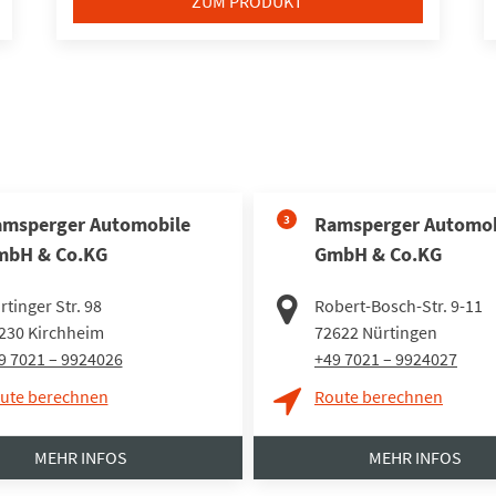
ZUM PRODUKT
msperger Automobile
3
Ramsperger Automob
mbH & Co.KG
GmbH & Co.KG
rtinger Str. 98
Robert-Bosch-Str. 9-11
230
Kirchheim
72622
Nürtingen
9 7021 – 9924026
+49 7021 – 9924027
ute berechnen
Route berechnen
MEHR INFOS
MEHR INFOS