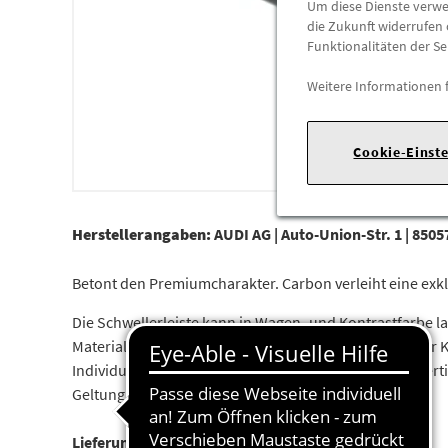
Um diese Dienste verwen
die Zukunft widerrufen 
Funktionalitäten der Se
Weitere Informationen 
Cookie-Einst
Herstellerangaben:
AUDI AG |
Auto-Union-Str. 1 |
85057
Betont den Premiumcharakter. Carbon verleiht eine exkl
Die Schwellerleiste kann in Wagen- und Kontrastfarbe la
Material Carbon oder CFK (kohlenstofffaserverstärkter K
Individualität. Außerdem unterstreicht es den hochwer
Geltung. Bestandteil des carbon style Pakets.
Lieferumfang: