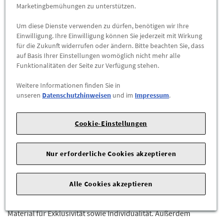
Marketingbemühungen zu unterstützen.
-
+
Um diese Dienste verwenden zu dürfen, benötigen wir Ihre
Einwilligung. Ihre Einwilligung können Sie jederzeit mit Wirkung
für die Zukunft widerrufen oder ändern. Bitte beachten Sie, dass
ZUM WARENKORB HINZUFÜGEN
auf Basis Ihrer Einstellungen womöglich nicht mehr alle
Funktionalitäten der Seite zur Verfügung stehen.
Herstellerangaben:
AUDI AG |
Auto-Union-Str. 1 |
85057
Weitere Informationen finden Sie in
Ingolstadt |
unseren
Datenschutzhinweisen
und im
Impressum
.
Betont den Premiumcharakter. Carbon verleiht eine exklusive
Note.
Cookie-Einstellungen
Die Türabdeckleiste kann in Wagen- und Kontrastfarbe
lackiert werden. Die seitliche Fahrzeugsilhouette wird so zum
Nur erforderliche Cookies akzeptieren
Blickfang. Der Einleger für die Türabdeckleiste besteht aus
Carbon. Das Material Carbon oder CFK
Alle Cookies akzeptieren
(kohlenstofffaserverstärkter Kunststoff) stammt ursprünglich
aus dem Motorsport. In der Serie steht dieses Hightech-
Material für Exklusivität sowie Individualität. Außerdem