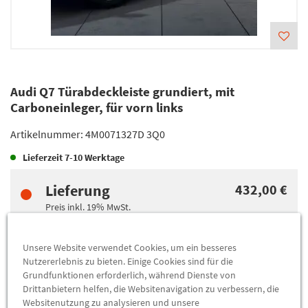
Audi Q7 Türabdeckleiste grundiert, mit
Carboneinleger, für vorn links
Artikelnummer:
4M0071327D 3Q0
Lieferzeit
7-10 Werktage
Lieferung
432,00 €
Preis inkl.
19%
MwSt.
Versandkostenfrei
Unsere Website verwendet Cookies, um ein besseres
Nutzererlebnis zu bieten. Einige Cookies sind für die
Abholung
432,00 €
Grundfunktionen erforderlich, während Dienste von
Preis inkl.
19%
MwSt.
Drittanbietern helfen, die Websitenavigation zu verbessern, die
Abholbar an
diesen Standorten
Websitenutzung zu analysieren und unsere