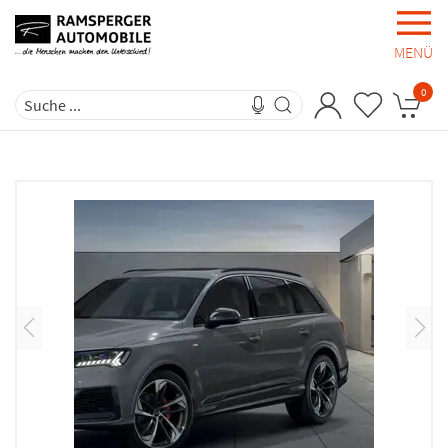
MENÜ
0