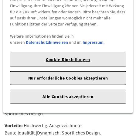
Einwilligung. Ihre Einwilligung können Sie jederzeit mit Wirkung
-
+
für die Zukunft widerrufen oder ändern. Bitte beachten Sie, dass
auf Basis Ihrer Einstellungen womöglich nicht mehr alle
ZUM WARENKORB HINZUFÜGEN
Funktionalitäten der Seite zur Verfügung stehen.
Weitere Informationen finden Sie in
Herstellerangaben:
AUDI AG |
Auto-Union-Str. 1 |
85057
unseren
Datenschutzhinweisen
und im
Impressum
.
Ingolstadt |
Cookie-Einstellungen
Für eine sportliche und besonders hochwertige Optik am
Fahrzeugheck.
Nur erforderliche Cookies akzeptieren
Heckklappenspoiler in Carbon für Ihre Limousine. Er
unterstützt die gute Aerodynamik und signalisiert pure Kraft.
Alle Cookies akzeptieren
Vorteile:
Hochwertig. Ausgezeichnete Bauteilqualität.|Dynamisch.
Sportliches Design.
Vorteile:
Hochwertig. Ausgezeichnete
Bauteilqualität.|Dynamisch. Sportliches Design.