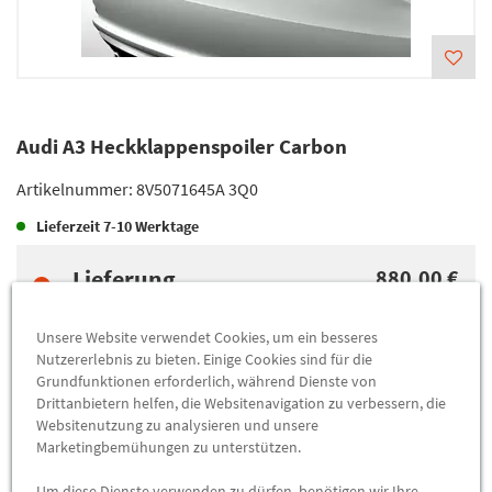
Audi A3 Heckklappenspoiler Carbon
Artikelnummer:
8V5071645A 3Q0
Lieferzeit
7-10 Werktage
Lieferung
880,00 €
Preis inkl.
19%
MwSt.
Versandkostenfrei
Unsere Website verwendet Cookies, um ein besseres
Nutzererlebnis zu bieten. Einige Cookies sind für die
Grundfunktionen erforderlich, während Dienste von
Abholung
880,00 €
Drittanbietern helfen, die Websitenavigation zu verbessern, die
Websitenutzung zu analysieren und unsere
Preis inkl.
19%
MwSt.
Marketingbemühungen zu unterstützen.
Abholbar an
diesen Standorten
Um diese Dienste verwenden zu dürfen, benötigen wir Ihre