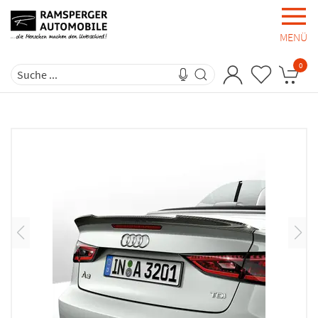
MENÜ
0