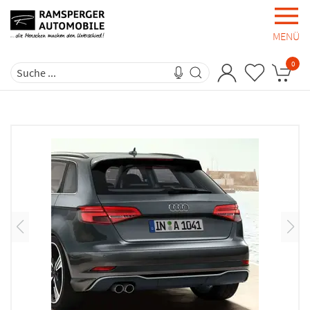
MENÜ
0