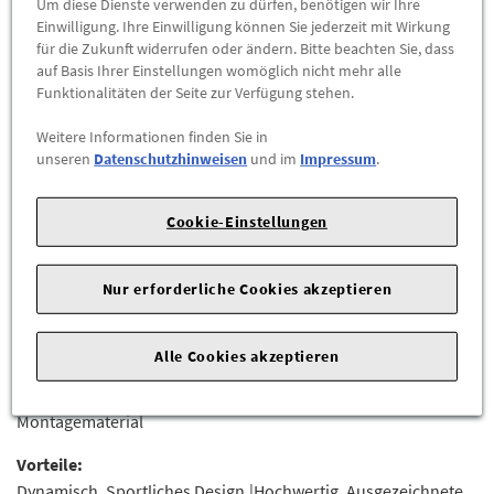
Um diese Dienste verwenden zu dürfen, benötigen wir Ihre
Einwilligung. Ihre Einwilligung können Sie jederzeit mit Wirkung
-
+
für die Zukunft widerrufen oder ändern. Bitte beachten Sie, dass
auf Basis Ihrer Einstellungen womöglich nicht mehr alle
Funktionalitäten der Seite zur Verfügung stehen.
ZUM WARENKORB HINZUFÜGEN
Weitere Informationen finden Sie in
unseren
Datenschutzhinweisen
und im
Impressum
.
Herstellerangaben:
AUDI AG |
Auto-Union-Str. 1 |
85057
Ingolstadt |
Cookie-Einstellungen
Erfüllt die Ansprüche, die in punkto Sportlichkeit und
Aerodynamik von Ihrem Audi erwartet werden dürfen.
Nur erforderliche Cookies akzeptieren
Der Diffusoreinsatz für den Stoßfänger fügt sich gekonnt in
das Fahrzeugdesign ein und sorgt für eine noch sportlichere
Alle Cookies akzeptieren
Optik.Grundiert.Lieferumfang:- Heckdiffusor mit Blade,
grundiert- Abdeckung für Anhängevorrichtung, grundiert-
Montagematerial
Vorteile:
Dynamisch. Sportliches Design.|Hochwertig. Ausgezeichnete