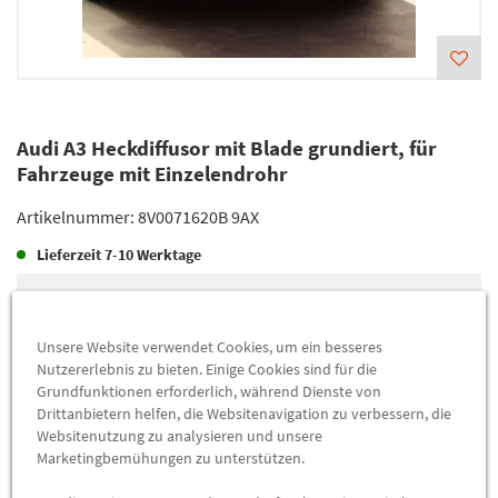
Audi A3 Heckdiffusor mit Blade grundiert, für
Fahrzeuge mit Einzelendrohr
Artikelnummer:
8V0071620B 9AX
Lieferzeit
7-10 Werktage
Lieferung
370,00 €
Preis inkl.
19%
MwSt.
Unsere Website verwendet Cookies, um ein besseres
Versandkostenfrei
Nutzererlebnis zu bieten. Einige Cookies sind für die
Grundfunktionen erforderlich, während Dienste von
Drittanbietern helfen, die Websitenavigation zu verbessern, die
Abholung
370,00 €
Websitenutzung zu analysieren und unsere
Marketingbemühungen zu unterstützen.
Preis inkl.
19%
MwSt.
Abholbar an
diesen Standorten