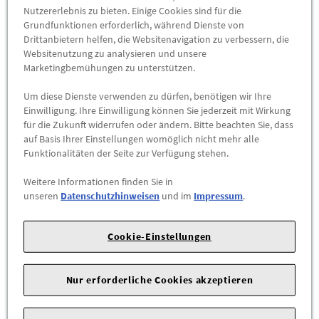
Nutzererlebnis zu bieten. Einige Cookies sind für die
RESERVIEREN & ABHOLEN
Grundfunktionen erforderlich, während Dienste von
Drittanbietern helfen, die Websitenavigation zu verbessern, die
Herstellerangaben:
AUDI AG |
Auto-Union-Str. 1 |
85057
Websitenutzung zu analysieren und unsere
Marketingbemühungen zu unterstützen.
Ingolstadt |
Um diese Dienste verwenden zu dürfen, benötigen wir Ihre
Dem Auftritt mehr Dynamik verleihen.
Einwilligung. Ihre Einwilligung können Sie jederzeit mit Wirkung
für die Zukunft widerrufen oder ändern. Bitte beachten Sie, dass
Das sportliche Leichtmetallrad, 5-Doppelspeichen, schwarz
auf Basis Ihrer Einstellungen womöglich nicht mehr alle
metallic, mit dem Winterreifen Pirelli SCORPION WINTER 2.
Funktionalitäten der Seite zur Verfügung stehen.
Weitere Informationen finden Sie in
Angaben zur Felge
unseren
Datenschutzhinweisen
und im
Impressum
.
Felgengröße: 8,0Jx20
Felgenlochkreis: 112/5
Einpresstiefe: 39 mm
Cookie-Einstellungen
Farbe: Schwarz metallic
Freigabe Schneeketten: nein
Nur erforderliche Cookies akzeptieren
Angaben zum Reifen