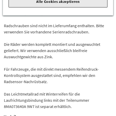
Reifen: Pirelli SCORPION WINTER 2
Alle Cookies akzeptieren
Reifengröße: 255/45 R20 105V XL
Laufrichtungsbindung: rechts
Radschrauben sind nicht im Lieferumfang enthalten. Bitte
verwenden Sie vorhandene Serienradschrauben.
Die Räder werden komplett montiert und ausgewuchtet
geliefert. Wir verwenden ausschließlich bleifreie
Auswuchtgewichte aus Zink.
Für Fahrzeuge, die mit direkt messendem Reifendruck-
Kontrollsystem ausgestattet sind, empfehlen wir den
Radsensor-Nachrüstsatz.
Das Leichtmetallrad mit Winterreifen für die
Laufrichtungsbindung links mit der Teilenummer
8MA073640A 9W7 ist separat erhältlich.