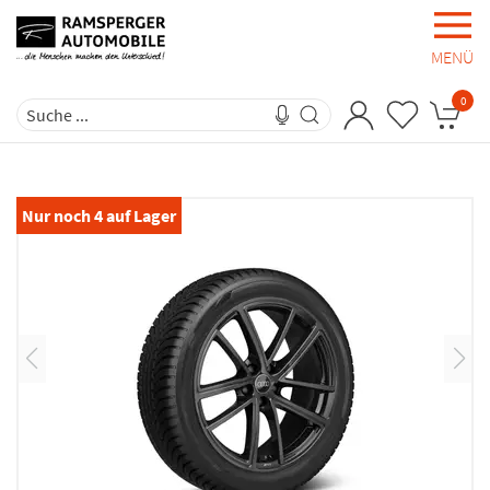
MENÜ
0
Nur noch
4
auf Lager