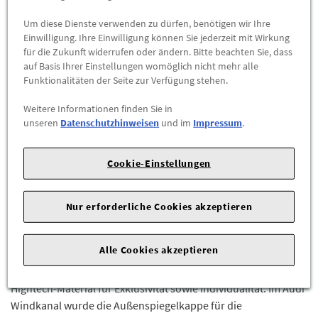
Um diese Dienste verwenden zu dürfen, benötigen wir Ihre
-
+
Einwilligung. Ihre Einwilligung können Sie jederzeit mit Wirkung
für die Zukunft widerrufen oder ändern. Bitte beachten Sie, dass
auf Basis Ihrer Einstellungen womöglich nicht mehr alle
ZUM WARENKORB HINZUFÜGEN
Funktionalitäten der Seite zur Verfügung stehen.
Herstellerangaben:
AUDI AG |
Auto-Union-Str. 1 |
85057
Weitere Informationen finden Sie in
unseren
Datenschutzhinweisen
und im
Impressum
.
Ingolstadt |
Mehr Exklusivität und mehr Individualität mit Außenspiegeln
Cookie-Einstellungen
in Carbon matt.
Das Außenspiegelgehäuse besteht aus dem exklusiven
Nur erforderliche Cookies akzeptieren
Werkstoff Carbon in Mattlack und betont das sportliche
Design des Fahrzeugs eindrucksvoll. Das Material Carbon oder
Alle Cookies akzeptieren
CFK (kohlenstofffaserverstärkter Kunststoff) stammt
ursprünglich aus dem Motorsport. In der Serie steht dieses
Hightech-Material für Exklusivität sowie Individualität. Im Audi
Windkanal wurde die Außenspiegelkappe für die