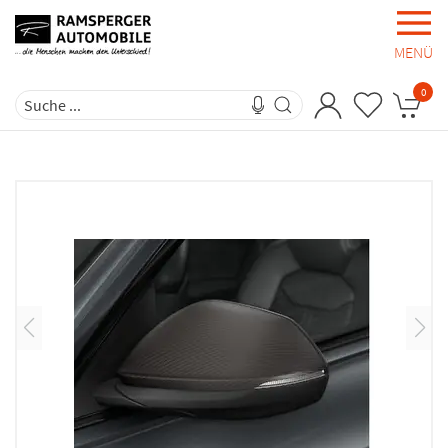
MENÜ
0