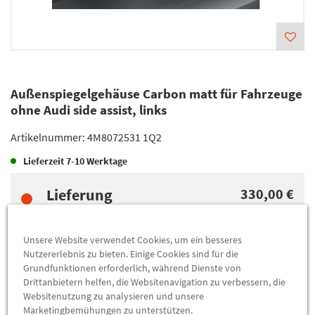
Außenspiegelgehäuse Carbon matt für Fahrzeuge
ohne Audi side assist, links
Artikelnummer:
4M8072531 1Q2
Lieferzeit
7-10 Werktage
Lieferung
330,00 €
Preis inkl.
19%
MwSt.
Versandkostenfrei
Unsere Website verwendet Cookies, um ein besseres
Nutzererlebnis zu bieten. Einige Cookies sind für die
Grundfunktionen erforderlich, während Dienste von
Abholung
330,00 €
Drittanbietern helfen, die Websitenavigation zu verbessern, die
Preis inkl.
19%
MwSt.
Websitenutzung zu analysieren und unsere
Abholbar an
diesen Standorten
Marketingbemühungen zu unterstützen.