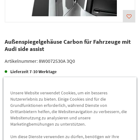
Außenspiegelgehäuse Carbon für Fahrzeuge mit
Audi side assist
Artikelnummer:
8W0072530A 3Q0
Lieferzeit
7-10 Werktage
Lieferung
692,80 €
Unsere Website verwendet Cookies, um ein besseres
Preis inkl.
19%
MwSt.
Nutzererlebnis zu bieten. Einige Cookies sind für die
Versandkostenfrei
Grundfunktionen erforderlich, während Dienste von
Drittanbietern helfen, die Websitenavigation zu verbessern, die
Websitenutzung zu analysieren und unsere
Abholung
692,80 €
Marketingbemühungen zu unterstützen.
Preis inkl.
19%
MwSt.
Um diese Dienste verwenden zu dürfen, benötigen wir Ihre
Abholbar an
diesen Standorten