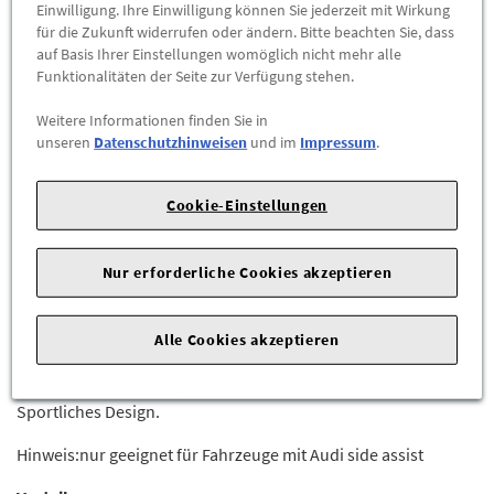
Einwilligung. Ihre Einwilligung können Sie jederzeit mit Wirkung
für die Zukunft widerrufen oder ändern. Bitte beachten Sie, dass
-
+
auf Basis Ihrer Einstellungen womöglich nicht mehr alle
Funktionalitäten der Seite zur Verfügung stehen.
ZUM WARENKORB HINZUFÜGEN
Weitere Informationen finden Sie in
unseren
Datenschutzhinweisen
und im
Impressum
.
Herstellerangaben:
AUDI AG |
Auto-Union-Str. 1 |
85057
Ingolstadt |
Cookie-Einstellungen
Dynamisch und sportlich:
Nur erforderliche Cookies akzeptieren
Die Außenspiegelgehäuse in hochwertigem Carbon setzen
einen optischen Akzent.Lieferumfang: 1 Satz (2 Stück)
Alle Cookies akzeptieren
Vorteile:
Hochwertig. Ausgezeichnete Bauteilqualität.|Dynamisch.
Sportliches Design.
Hinweis:nur geeignet für Fahrzeuge mit Audi side assist