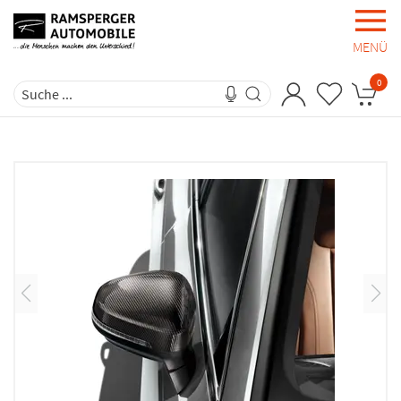
MENÜ
0