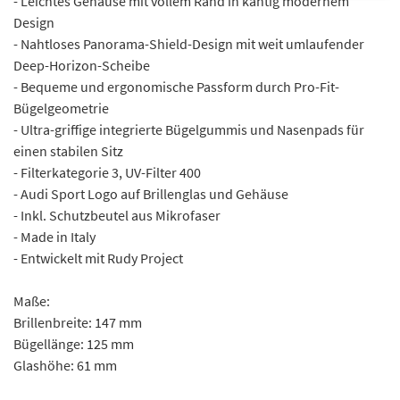
- Leichtes Gehäuse mit vollem Rand in kantig modernem
Design
- Nahtloses Panorama-Shield-Design mit weit umlaufender
Deep-Horizon-Scheibe
- Bequeme und ergonomische Passform durch Pro-Fit-
Bügelgeometrie
- Ultra-griffige integrierte Bügelgummis und Nasenpads für
einen stabilen Sitz
- Filterkategorie 3, UV-Filter 400
- Audi Sport Logo auf Brillenglas und Gehäuse
- Inkl. Schutzbeutel aus Mikrofaser
- Made in Italy
- Entwickelt mit Rudy Project
Maße:
Brillenbreite: 147 mm
Bügellänge: 125 mm
Glashöhe: 61 mm