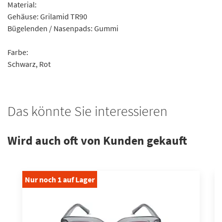
Material:
Gehäuse: Grilamid TR90
Bügelenden / Nasenpads: Gummi
Farbe:
Schwarz, Rot
Das könnte Sie interessieren
Wird auch oft von Kunden gekauft
Nur noch
1
auf Lager
N