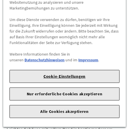
Websitenutzung zu analysieren und unsere
Marketingbemühungen zu unterstützen.
-
+
Max. Bestellmenge:
1
Um diese Dienste verwenden zu dürfen, benötigen wir Ihre
Einwilligung. Ihre Einwilligung können Sie jederzeit mit Wirkung
ZUM WARENKORB HINZUFÜGEN
für die Zukunft widerrufen oder ändern. Bitte beachten Sie, dass
auf Basis Ihrer Einstellungen womöglich nicht mehr alle
Funktionalitäten der Seite zur Verfügung stehen.
Herstellerangaben:
cyber-Wear Heidelberg GmbH |
Elsa-
Brändström-Straße 4 |
68229 Mannheim |
E-Mail:
Weitere Informationen finden Sie in
info@mycybergroup.com
|
unseren
Datenschutzhinweisen
und im
Impressum
.
Ob unterwegs mit dem Fahrrad oder auf der täglichen
Cookie-Einstellungen
Joggingrunde: die Audi Sport Sonnenbrille vereint mit ihrer
kantigen, großflächigen Linienführung stylisches Design mit
Nur erforderliche Cookies akzeptieren
technischem Performance-Spirit und schützt die Augen
umfassend.
Alle Cookies akzeptieren
Details:
- Active Lifestyle Sonnenbrille