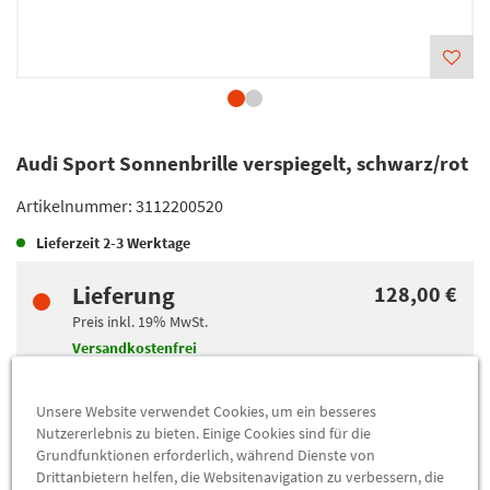
Audi Sport Sonnenbrille verspiegelt, schwarz/rot
Artikelnummer:
3112200520
Lieferzeit
2-3 Werktage
Lieferung
128,00 €
Preis inkl.
19%
MwSt.
Versandkostenfrei
Unsere Website verwendet Cookies, um ein besseres
Abholung
128,00 €
Nutzererlebnis zu bieten. Einige Cookies sind für die
Preis inkl.
19%
MwSt.
Grundfunktionen erforderlich, während Dienste von
Abholbar an
diesen Standorten
Drittanbietern helfen, die Websitenavigation zu verbessern, die