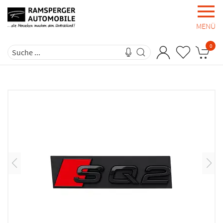
MENÜ
0