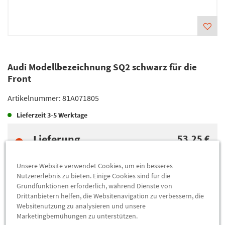
Audi Modellbezeichnung SQ2 schwarz für die
Front
Artikelnummer:
81A071805
Lieferzeit
3-5 Werktage
Lieferung
53,25 €
Preis inkl.
19%
MwSt.
zzgl.
5,49 €
Versandkosten
Unsere Website verwendet Cookies, um ein besseres
Nutzererlebnis zu bieten. Einige Cookies sind für die
Grundfunktionen erforderlich, während Dienste von
Abholung
53,25 €
Drittanbietern helfen, die Websitenavigation zu verbessern, die
Websitenutzung zu analysieren und unsere
Preis inkl.
19%
MwSt.
Marketingbemühungen zu unterstützen.
Abholbar an
diesen Standorten