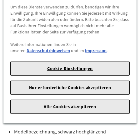
Um diese Dienste verwenden zu dürfen, benötigen wir Ihre
Einwilligung. Ihre Einwilligung können Sie jederzeit mit Wirkung
-
+
für die Zukunft widerrufen oder ändern. Bitte beachten Sie, dass
auf Basis Ihrer Einstellungen womöglich nicht mehr alle
ZUM WARENKORB HINZUFÜGEN
Funktionalitäten der Seite zur Verfügung stehen.
Weitere Informationen finden Sie in
Herstellerangaben:
AUDI AG |
Auto-Union-Str. 1 |
85057
unseren
Datenschutzhinweisen
und im
Impressum
.
Ingolstadt |
Cookie-Einstellungen
Wenn schwarze Designelemente auf sportliches Design
treffen, entsteht eine ganz individuelle Aura.
Nur erforderliche Cookies akzeptieren
Durch den schwarz hochglänzenden Modellschriftzug
entsteht ein besonders markantes Designelement an der
Fahrzeugfront mit individueller Ausstrahlung.
Alle Cookies akzeptieren
Lieferumfang:
Modellbezeichnung, schwarz hochglänzend