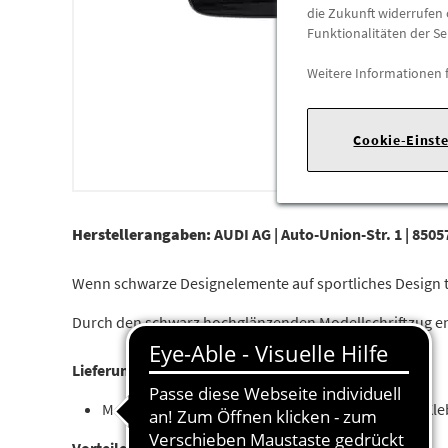
die Zukunft widerrufen 
Funktionalitäten der Se
Weitere Informationen 
Cookie-Einst
Herstellerangaben:
AUDI AG |
Auto-Union-Str. 1 |
85057
Wenn schwarze Designelemente auf sportliches Design tre
Durch den schwarz hochglänzenden Modellschriftzug en
Lieferumfang:
Modellbezeichnung, schwarz hochglänzend mit Kl