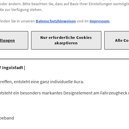
oder ändern. Bitte beachten Sie, dass auf Basis Ihrer Einstellungen womögli
ite zur Verfügung stehen.
Abholung
Preis inkl.
19%
MwSt.
finden Sie in unseren
Datenschutzhinweisen
und im
Impressum
.
Abholbar an
diesen Stan
Nur erforderliche Cookies
ellungen
Alle C
-
+
akzeptieren
 Ingolstadt |
ffen, entsteht eine ganz individuelle Aura.
tsteht ein besonders markantes Designelement am Fahrzeugheck mi
ebeband