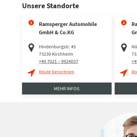
Unsere Standorte
1
Ramsperger Automobile
2
Ra
GmbH & Co.KG
G
Hindenburgstr. 45
Nü
73230
Kirchheim
73
+49 7021 – 9924037
+4
Route berechnen
Ro
MEHR INFOS