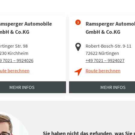
msperger Automobile
3
Ramsperger Automob
mbH & Co.KG
GmbH & Co.KG
rtinger Str. 98
Robert-Bosch-Str. 9-11
230
Kirchheim
72622
Nürtingen
9 7021 – 9924026
+49 7021 – 9924027
ute berechnen
Route berechnen
MEHR INFOS
MEHR INFOS
Sie haben nicht das gefunden, was Sie