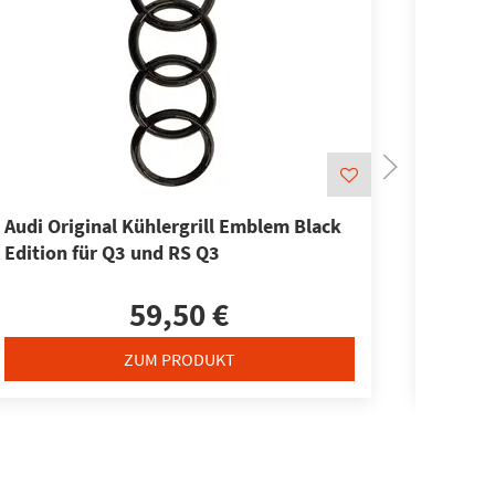
Audi Original Kühlergrill Emblem Black
Audi Sc
Edition für Q3 und RS Q3
Tuning
Black
59,50 €
ZUM PRODUKT