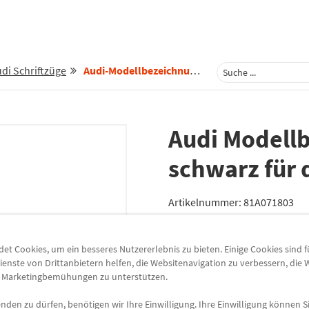
di Schriftzüge
Audi-Modellbezeichnung-Q2-Schwarz-Fuer-Das-Heck-81a071803
Audi Modell
schwarz für 
Artikelnummer:
81A071803
Lieferzeit
7-10 Werktage
t Cookies, um ein besseres Nutzererlebnis zu bieten. Einige Cookies sind 
Lieferung
ienste von Drittanbietern helfen, die Websitenavigation zu verbessern, die
Preis inkl.
19%
MwSt.
e Marketingbemühungen zu unterstützen.
zzgl.
5,49 €
Versandkoste
den zu dürfen, benötigen wir Ihre Einwilligung. Ihre Einwilligung können Si