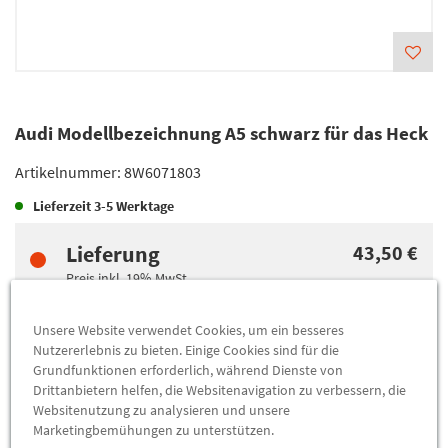
Audi Modellbezeichnung A5 schwarz für das Heck
Artikelnummer:
8W6071803
Lieferzeit
3-5 Werktage
Lieferung
43,50 €
Preis inkl.
19%
MwSt.
zzgl.
5,49 €
Versandkosten
Unsere Website verwendet Cookies, um ein besseres
Nutzererlebnis zu bieten. Einige Cookies sind für die
Abholung
43,50 €
Grundfunktionen erforderlich, während Dienste von
Drittanbietern helfen, die Websitenavigation zu verbessern, die
Preis inkl.
19%
MwSt.
Websitenutzung zu analysieren und unsere
Abholbar an
diesen Standorten
Marketingbemühungen zu unterstützen.