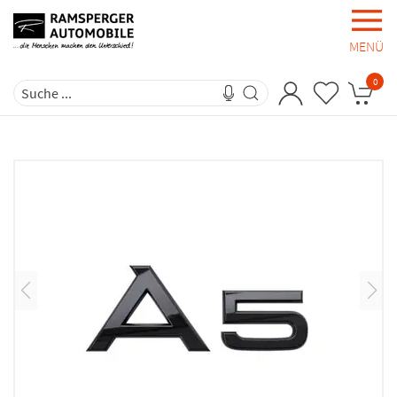
MENÜ
0