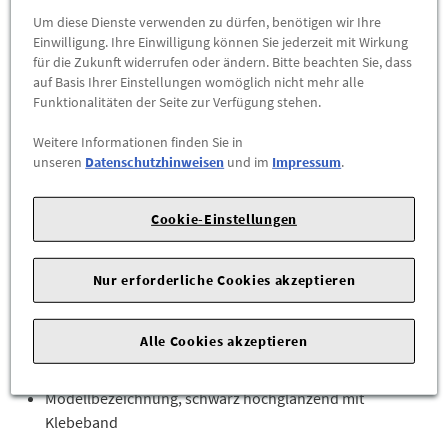
-
+
Um diese Dienste verwenden zu dürfen, benötigen wir Ihre
Einwilligung. Ihre Einwilligung können Sie jederzeit mit Wirkung
für die Zukunft widerrufen oder ändern. Bitte beachten Sie, dass
ZUM WARENKORB HINZUFÜGEN
auf Basis Ihrer Einstellungen womöglich nicht mehr alle
Funktionalitäten der Seite zur Verfügung stehen.
Herstellerangaben:
AUDI AG |
Auto-Union-Str. 1 |
85057
Weitere Informationen finden Sie in
Ingolstadt |
unseren
Datenschutzhinweisen
und im
Impressum
.
Wenn schwarze Designelemente auf sportliches Design
Cookie-Einstellungen
treffen, entsteht eine ganz individuelle Aura.
Durch den schwarz hochglänzenden Modellschriftzug
Nur erforderliche Cookies akzeptieren
entsteht ein besonders markantes Designelement am
Fahrzeugheck mit individueller Ausstrahlung.
Alle Cookies akzeptieren
Lieferumfang:
Modellbezeichnung, schwarz hochglänzend mit
Klebeband