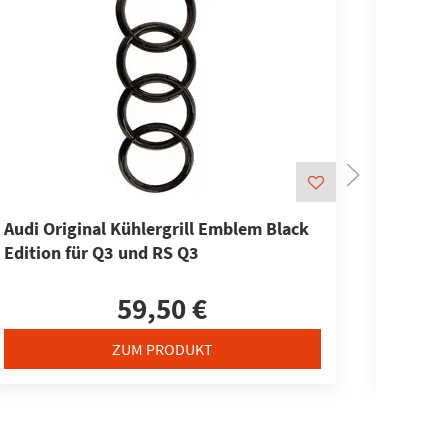
Audi Original Kühlergrill Emblem Black
Audi Sc
Edition für Q3 und RS Q3
Tuning
Black
59,50 €
ZUM PRODUKT