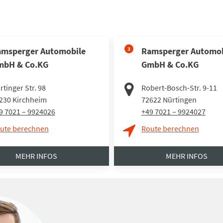
msperger Automobile
3
Ramsperger Automob
mbH & Co.KG
GmbH & Co.KG
rtinger Str. 98
Robert-Bosch-Str. 9-11
230
Kirchheim
72622
Nürtingen
9 7021 – 9924026
+49 7021 – 9924027
ute berechnen
Route berechnen
MEHR INFOS
MEHR INFOS