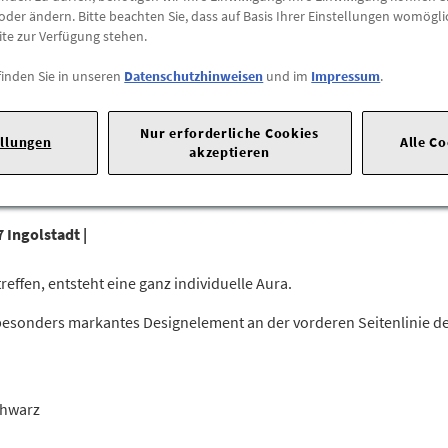
oder ändern. Bitte beachten Sie, dass auf Basis Ihrer Einstellungen womögli
Abholung
ite zur Verfügung stehen.
Preis inkl.
19%
MwSt.
finden Sie in unseren
Datenschutzhinweisen
und im
Impressum
.
Abholbar an
diesen Stan
Nur erforderliche Cookies
-
+
ellungen
Alle C
akzeptieren
 Ingolstadt |
ffen, entsteht eine ganz individuelle Aura.
besonders markantes Designelement an der vorderen Seitenlinie des
chwarz