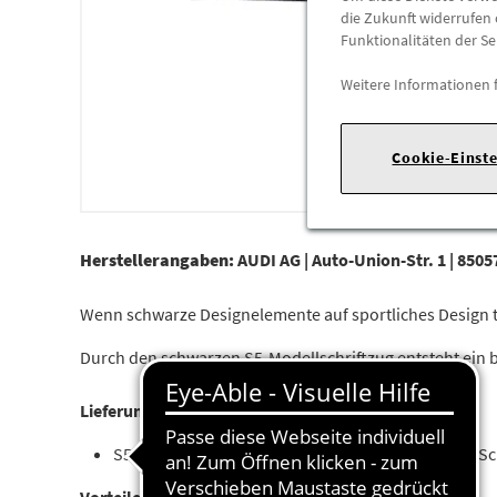
die Zukunft widerrufen 
Funktionalitäten der Se
Weitere Informationen 
Cookie-Einst
Herstellerangaben:
AUDI AG |
Auto-Union-Str. 1 |
85057
Wenn schwarze Designelemente auf sportliches Design tre
Durch den schwarzen S5-Modellschriftzug entsteht ein 
Lieferumfang:
S5-Modellschriftzug, Element Kotflügel, rechts in S