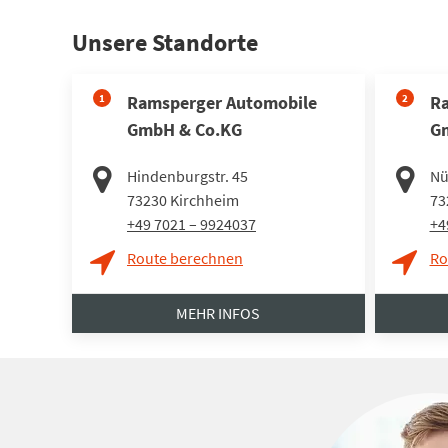
Unsere Standorte
1
Ramsperger Automobile
2
Ra
GmbH & Co.KG
G
Hindenburgstr. 45
Nü
73230
Kirchheim
73
+49 7021 – 9924037
+4
Route berechnen
Ro
MEHR INFOS