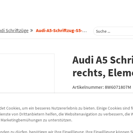
di Schriftzüge
Audi-A5-Schriftzug-S5-Schwarz-Rechts-Element-Kotfluegel-8w6071807m
Audi A5 Schr
rechts, Elem
Artikelnummer:
8W6071807M
Lieferzeit
3-5 Werktage
t Cookies, um ein besseres Nutzererlebnis zu bieten. Einige Cookies sind 
Lieferung
ienste von Drittanbietern helfen, die Websitenavigation zu verbessern, die
Preis inkl.
19%
MwSt.
e Marketingbemühungen zu unterstützen.
Versandkostenfrei
den zu dürfen, benötigen wir Ihre Einwilligung. Ihre Einwilligung können Si