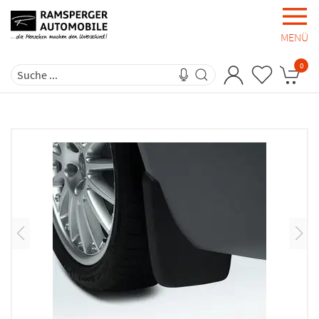
MENÜ
0