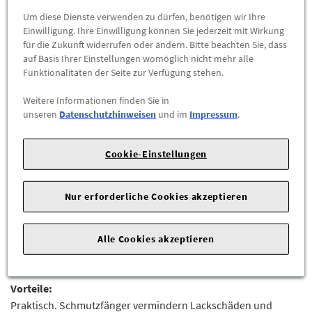
Um diese Dienste verwenden zu dürfen, benötigen wir Ihre
-
+
Einwilligung. Ihre Einwilligung können Sie jederzeit mit Wirkung
für die Zukunft widerrufen oder ändern. Bitte beachten Sie, dass
Max. Bestellmenge:
1
auf Basis Ihrer Einstellungen womöglich nicht mehr alle
Funktionalitäten der Seite zur Verfügung stehen.
ZUM WARENKORB HINZUFÜGEN
Weitere Informationen finden Sie in
unseren
Datenschutzhinweisen
und im
Impressum
.
Herstellerangaben:
AUDI AG |
Auto-Union-Str. 1 |
85057
Ingolstadt |
Cookie-Einstellungen
Zusätzlicher Schutz für den Unterboden und die Stoßfänger
Ihres Audi.
Nur erforderliche Cookies akzeptieren
Strapazierfähige und langlebige Schmutzfänger für vorne zum
Schutz vor Verschmutzung und gefährlichem Steinschlag
Alle Cookies akzeptieren
sowie Minimierung von Spritzwasserstreuung.Lieferumfang: 1
Satz (2 Stück)Farbe: Anthrazit
Vorteile:
Praktisch. Schmutzfänger vermindern Lackschäden und