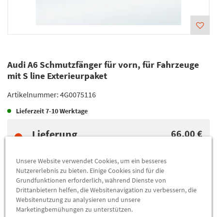
Audi A6 Schmutzfänger für vorn, für Fahrzeuge
mit S line Exterieurpaket
Artikelnummer:
4G0075116
Lieferzeit
7-10 Werktage
Lieferung
66,00 €
Preis inkl.
19%
MwSt.
Versandkostenfrei
Unsere Website verwendet Cookies, um ein besseres
Nutzererlebnis zu bieten. Einige Cookies sind für die
Grundfunktionen erforderlich, während Dienste von
Abholung
66,00 €
Drittanbietern helfen, die Websitenavigation zu verbessern, die
Websitenutzung zu analysieren und unsere
Preis inkl.
19%
MwSt.
Marketingbemühungen zu unterstützen.
Abholbar an
diesen Standorten