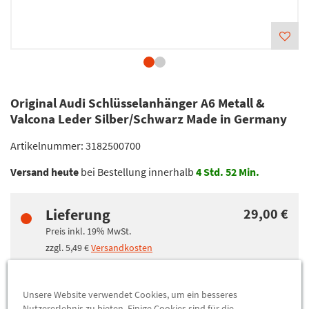
Original Audi Schlüsselanhänger A6 Metall &
Valcona Leder Silber/Schwarz Made in Germany
Artikelnummer:
3182500700
Versand heute
bei Bestellung innerhalb
4
Std.
52
Min.
Lieferung
29,00 €
Preis inkl.
19%
MwSt.
zzgl.
5,49 €
Versandkosten
Abholung
29,00 €
Unsere Website verwendet Cookies, um ein besseres
Nutzererlebnis zu bieten. Einige Cookies sind für die