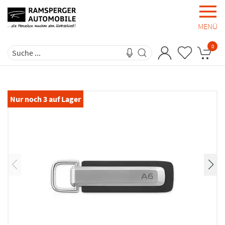
MENÜ
0
Nur noch
3
auf Lager