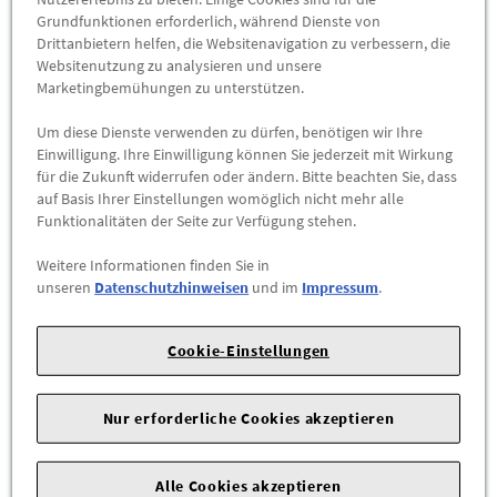
Preis inkl.
19%
MwSt.
Grundfunktionen erforderlich, während Dienste von
Abholbar an
diesen Standorten
Drittanbietern helfen, die Websitenavigation zu verbessern, die
Websitenutzung zu analysieren und unsere
-
+
Marketingbemühungen zu unterstützen.
Max. Bestellmenge:
3
Um diese Dienste verwenden zu dürfen, benötigen wir Ihre
Einwilligung. Ihre Einwilligung können Sie jederzeit mit Wirkung
ZUM WARENKORB HINZUFÜGEN
für die Zukunft widerrufen oder ändern. Bitte beachten Sie, dass
auf Basis Ihrer Einstellungen womöglich nicht mehr alle
Funktionalitäten der Seite zur Verfügung stehen.
Herstellerangaben:
cyber-Wear Heidelberg GmbH |
Elsa-
Brändström-Straße 4 |
68229 Mannheim |
E-Mail:
Weitere Informationen finden Sie in
info@mycybergroup.com
|
unseren
Datenschutzhinweisen
und im
Impressum
.
Der
Original Audi Schlüsselanhänger A6
überzeugt durch
Cookie-Einstellungen
hochwertige Materialien und markentypisches Design
.
Entworfen von Audi Designern und angelehnt an die
charakteristische Audi Designsprache, steht er für
Eleganz
Nur erforderliche Cookies akzeptieren
und Funktionalität
.
Dank der
einfachen Handhabung durch Anheben und Drehen
Alle Cookies akzeptieren