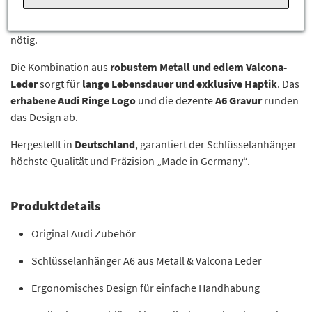
des Schlüsselrings
lässt sich der Fahrzeugschlüssel
problemlos befestigen – ein zusätzlicher Spaltring ist nicht
nötig.
Die Kombination aus
robustem Metall und edlem Valcona-
Leder
sorgt für
lange Lebensdauer und exklusive Haptik
. Das
erhabene Audi Ringe Logo
und die dezente
A6 Gravur
runden
das Design ab.
Hergestellt in
Deutschland
, garantiert der Schlüsselanhänger
höchste Qualität und Präzision „Made in Germany“.
Produktdetails
Original Audi Zubehör
Schlüsselanhänger A6 aus Metall & Valcona Leder
Ergonomisches Design für einfache Handhabung