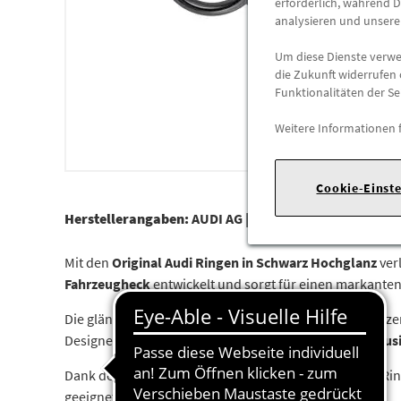
erforderlich, während D
analysieren und unser
Um diese Dienste verwen
die Zukunft widerrufen 
Funktionalitäten der Se
Weitere Informationen 
Cookie-Einst
Herstellerangaben:
AUDI AG |
Auto-Union-Str. 1 |
85057
Mit den
Original Audi Ringen in Schwarz Hochglanz
ver
Fahrzeugheck
entwickelt und sorgt für einen markanten 
Die glänzend schwarzen Audi Ringe setzen gezielte Akze
Designelementen entsteht eine
individuelle und exklus
Dank der
vormontierten Klebefläche
lassen sich die Ri
geeignet.