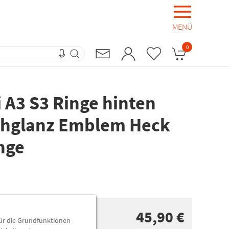
MENÜ
0
i A3 S3 Ringe hinten
hglanz Emblem Heck
nge
45,90 €
für die Grundfunktionen