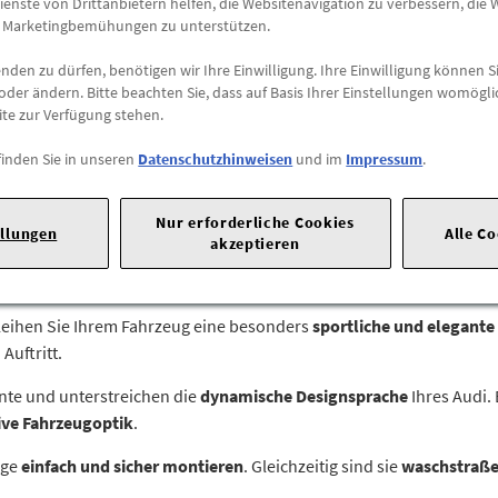
ienste von Drittanbietern helfen, die Websitenavigation zu verbessern, die
zzgl.
5,49 €
Versandkoste
e Marketingbemühungen zu unterstützen.
den zu dürfen, benötigen wir Ihre Einwilligung. Ihre Einwilligung können Si
Abholung
oder ändern. Bitte beachten Sie, dass auf Basis Ihrer Einstellungen womögli
ite zur Verfügung stehen.
Preis inkl.
19%
MwSt.
Abholbar an
diesen Stan
finden Sie in unseren
Datenschutzhinweisen
und im
Impressum
.
-
+
Nur erforderliche Cookies
ellungen
Alle C
Max. Bestellmenge:
1
akzeptieren
 Ingolstadt |
leihen Sie Ihrem Fahrzeug eine besonders
sportliche und elegante
Auftritt.
nte und unterstreichen die
dynamische Designsprache
Ihres Audi.
ive Fahrzeugoptik
.
nge
einfach und sicher montieren
. Gleichzeitig sind sie
waschstraße