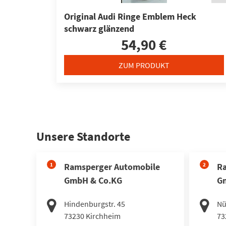
Original Audi Ringe Emblem Heck
schwarz glänzend
54,90 €
ZUM PRODUKT
Unsere Standorte
1
Ramsperger Automobile
2
Ra
GmbH & Co.KG
G
Hindenburgstr. 45
Nü
73230
Kirchheim
73