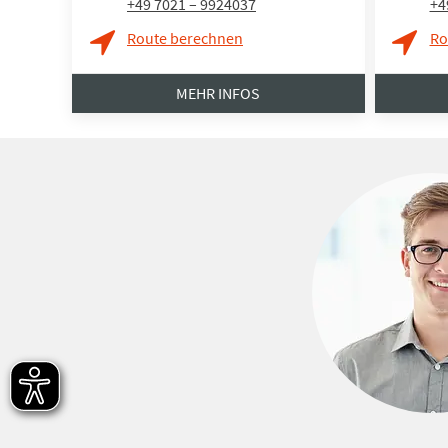
+49 7021 – 9924037
+4
Route berechnen
Ro
MEHR INFOS