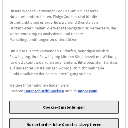
Abholbar an
diesen Standorten
Unsere Website verwendet Cookies, um ein besseres
Nutzererlebnis zu bieten. Einige Cookies sind für die
-
+
Grundfunktionen erforderlich, während Dienste von
Max. Bestellmenge:
4
Drittanbietern helfen, die Websitenavigation zu verbessern, die
Websitenutzung zu analysieren und unsere
ZUM WARENKORB HINZUFÜGEN
Marketingbemühungen zu unterstützen.
Um diese Dienste verwenden zu dürfen, benötigen wir Ihre
Herstellerangaben:
AUDI AG |
Auto-Union-Str. 1 |
85057
Einwilligung. Ihre Einwilligung können Sie jederzeit mit Wirkung
Ingolstadt |
für die Zukunft widerrufen oder ändern. Bitte beachten Sie, dass
auf Basis Ihrer Einstellungen womöglich nicht mehr alle
Die Original Audi dynamischen Nabenkappen verleihen den
Funktionalitäten der Seite zur Verfügung stehen.
Leichtmetallfelgen eine exklusive und moderne Optik mit
Weitere Informationen finden Sie in
besonderem Premium-Effekt.
unseren
Datenschutzhinweisen
und im
Impressum
.
Durch den integrierten dynamischen Ausgleichsmechanismus
bleiben die Audi Ringe sowohl im Stand als auch während der
Cookie-Einstellungen
Fahrt dauerhaft waagerecht ausgerichtet. Dadurch entsteht
eine besonders hochwertige und technische Erscheinung der
Nur erforderliche Cookies akzeptieren
Felgen.