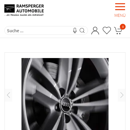
MENÜ
0