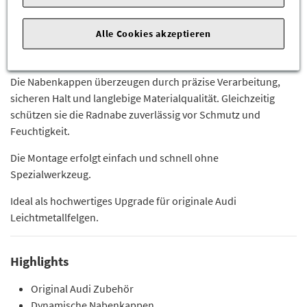
Die Kombination aus schwarzem Hintergrund und silbernen
Alle Cookies akzeptieren
Audi Ringen sorgt zusätzlich für eine sportlich-elegante OEM-
Optik und passt ideal zu zahlreichen Audi Felgendesigns.
Die Nabenkappen überzeugen durch präzise Verarbeitung,
sicheren Halt und langlebige Materialqualität. Gleichzeitig
schützen sie die Radnabe zuverlässig vor Schmutz und
Feuchtigkeit.
Die Montage erfolgt einfach und schnell ohne
Spezialwerkzeug.
Ideal als hochwertiges Upgrade für originale Audi
Leichtmetallfelgen.
Highlights
Original Audi Zubehör
Dynamische Nabenkappen