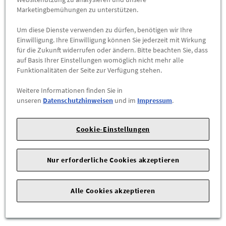
Marketingbemühungen zu unterstützen.
Um diese Dienste verwenden zu dürfen, benötigen wir Ihre
Einwilligung. Ihre Einwilligung können Sie jederzeit mit Wirkung
für die Zukunft widerrufen oder ändern. Bitte beachten Sie, dass
auf Basis Ihrer Einstellungen womöglich nicht mehr alle
Funktionalitäten der Seite zur Verfügung stehen.
Original Audi A6 C6 Avant Lampenträger
Weitere Informationen finden Sie in
Heckleuchte links außen Rückleuchte
unseren
Datenschutzhinweisen
und im
Impressum
.
4F9945221C
Original Audi Lampenträger für die linke äußere
Cookie-Einstellungen
Heckleuchte – passgenaue OEM-Qualität für eine
zuverlässige elektrische Verbindung und den sicheren
Nur erforderliche Cookies akzeptieren
Betrieb Ihrer Rückleuchte.
Kurzbeschreibung
Alle Cookies akzeptieren
Der originale Audi Lampenträger ist speziell für die linke
äußere Heckleuchte des Audi A6 Avant (C6) entwickelt. Er dient
...